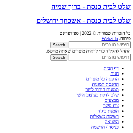
שלט לבית כנסת - בריך שמיה
שלט לבית כנסת - אשכחך ירושלים
כל הזכויות שמורות © 2022 | ספידפרינט
פיתוח:
Webzilla
Search
התחל להקליד כדי לראות מוצרים שאתה מחפש.
Search
דף הבית
חנות
הדפסה על מוצרים
הדפסת תמונות
תמונות חיתוך לייזר
שלט לדלת בעיצוב אישי
מבצעים
צרו קשר
הזמנת ביגוד
רשימת משאלות
השוואה
כניסה / הרשמה