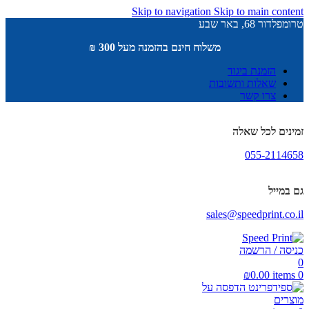
Skip to navigation
Skip to main content
טרומפלדור 68, באר שבע
משלוח חינם בהזמנה מעל 300 ₪
הזמנת ביגוד
שאלות ותשובות
צרו קשר
זמינים לכל שאלה
055-2114658
גם במייל
sales@speedprint.co.il
כניסה / הרשמה
0
₪
0.00
items
0