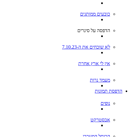
כובעים ממותגים
הדפסה על סינרים
לא שוכחים את ה-7.10.23
אין לי ארץ אחרת
מעמד נרות
הדפסת תמונות
נופים
אבסטרקט
הכותל המערבי