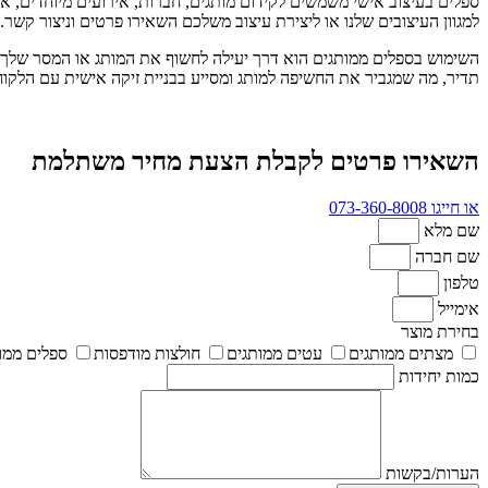
ספלים בעיצוב אישי משמשים לקידום מותגים, חברות, אירועים מיוחדים, או
למגוון העיצובים שלנו או ליצירת עיצוב משלכם השאירו פרטים וניצור קשר.
השימוש בספלים ממותגים הוא דרך יעילה לחשוף את המותג או המסר שלך בא
תדיר, מה שמגביר את החשיפה למותג ומסייע בבניית זיקה אישית עם הלקו
השאירו פרטים לקבלת הצעת מחיר משתלמת
או חייגו 073-360-8008
שם מלא
שם חברה
טלפון
אימייל
בחירת מוצר
מצתים ממותגים
עטים ממותגים
חולצות מודפסות
ספלים ממו
כמות יחידות
הערות/בקשות