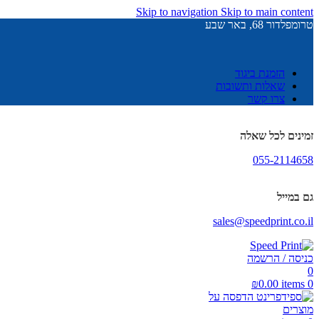
Skip to navigation
Skip to main content
טרומפלדור 68, באר שבע
הזמנת ביגוד
שאלות ותשובות
צרו קשר
זמינים לכל שאלה
055-2114658
גם במייל
sales@speedprint.co.il
כניסה / הרשמה
0
₪
0.00
items
0