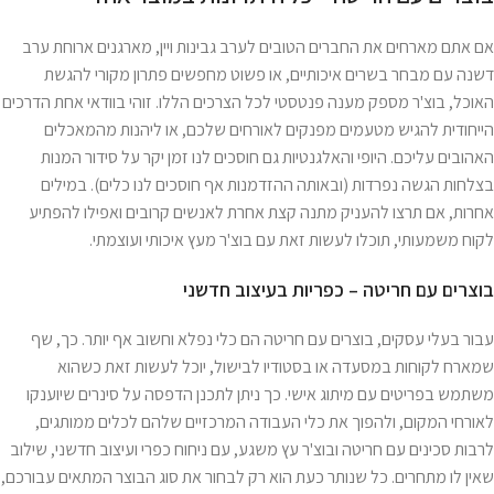
אם אתם מארחים את החברים הטובים לערב גבינות ויין, מארגנים ארוחת ערב
דשנה עם מבחר בשרים איכותיים, או פשוט מחפשים פתרון מקורי להגשת
האוכל, בוצ'ר מספק מענה פנטסטי לכל הצרכים הללו. זוהי בוודאי אחת הדרכים
הייחודית להגיש מטעמים מפנקים לאורחים שלכם, או ליהנות מהמאכלים
האהובים עליכם. היופי והאלגנטיות גם חוסכים לנו זמן יקר על סידור המנות
בצלחות הגשה נפרדות (ובאותה ההזדמנות אף חוסכים לנו כלים). במילים
אחרות, אם תרצו להעניק מתנה קצת אחרת לאנשים קרובים ואפילו להפתיע
לקוח משמעותי, תוכלו לעשות זאת עם בוצ'ר מעץ איכותי ועוצמתי.
בוצרים עם חריטה – כפריות בעיצוב חדשני
עבור בעלי עסקים, בוצרים עם חריטה הם כלי נפלא וחשוב אף יותר. כך, שף
שמארח לקוחות במסעדה או בסטודיו לבישול, יוכל לעשות זאת כשהוא
משתמש בפריטים עם מיתוג אישי. כך ניתן לתכנן הדפסה על סינרים שיוענקו
לאורחי המקום, ולהפוך את כלי העבודה המרכזיים שלהם לכלים ממותגים,
לרבות
סכינים עם חריטה
ובוצ'ר עץ משגע, עם ניחוח כפרי ועיצוב חדשני, שילוב
שאין לו מתחרים. כל שנותר כעת הוא רק לבחור את סוג הבוצר המתאים עבורכם,