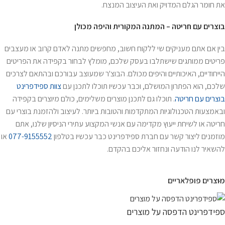
את חומר הגלם המדויק ואת העיצוב המנצח.
בוצרים עם חריטה – המתנה המקורית והיפה מכולן
בין אם אתם מעניקים שי ללקוח חשוב, מחפשים מתנה לאדם קרוב או מעצבים
פריטים ממותגים שישתלבו בעסק שלכם, מומלץ לבחור בקפידה את הפריטים
הייחודיים, האיכותיים והיפים מכולם. הבוצ'ר שמעוצב עבורכם ובהתאם לצרכים
שלכם, הוא הפתרון המושלם, וכבר עכשיו תוכלו לתכנן עם
צוות ספידפרינט
בוצרים עם חריטה
. תוכלו גם לתכנן מוצרים משלימים, כולם מיוצרים בקפידה
ובאמצעות הטכנולוגיות המתקדמות והטובות ביותר. לעיצוב ולהזמנת
בוצרי עם
חריטה
או לשיחת ייעוץ מקדימה עם אנשי המקצוע עתירי הניסיון שלנו, אתם
מוזמנים ליצור קשר עם חברת ספידפרינט כבר עכשיו בטלפון
077-9155552
או
להשאיר לנו הודעה ונחזור אליכם בהקדם.
מוצרים פופלאריים
ספידפרינט הדפסה על מוצרים