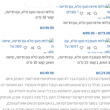
Customize
צלחת הגשה מעץ מלא, עם חריטה,
Customize
קוטר 30 ס"מ
צלחת אירוח מעץ מלא, עם חריטה
₪
149.00
₪
99.00
–
₪
79.00
Customize
Customize
צלחת מעוצבת מעץ מלא, עם חריטה,
צלחת מעץ מלא עם חריטה, שישה
3 תאים, בקוטר 25 ס"מ
תאים, קוטר 30 ס"מ
₪
149.00
₪
129.00
משטח העבודה במטבח עבר לא מעט שינויים ושדרוגים לאורך השנים, והיום
הכוכב הגדול ברבים מהמטבחים הוא הבוצ'ר היוקרתי והמהודר. הוא מאפשר לנו
לחתוך ולקצוץ בראש שקט, להשתמש בו ככלי הגשה אלגנטי להפליא וגם
להפוך אותו לפריט דקורטיבי שמשתלב היטב בכל פינה במטבח. אם כן, אין ספק
שמדובר במוצר פרקטי ומרשים למראה, בין אם אתם רוכשים אותו לעצמכם,
כמתנה לאדם קרוב או כמוצר ממותג שמשרת את צרכי העסק שלכם. כך או כך,