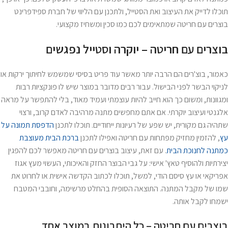
תוכלו לדייק את העיצוב ואת הסטייל, ולתכנן עם הליווי של
חברת ספידפרינט
בוצרים עם חריטה
שמתאימים לכם כמו סכין ומשחיז מקצועי.
בוצרים עם חריטה – יוקרה וסטייל נפגשים
כאמור, בוצ'רים הם הרבה יותר מאשר עוד פריט בסיסי שמשמש לחיתוך ירקות או
לניקוי הבשר לפני הבישול. עבור רבים מדובר במוצר שיש לו פונקציות רבות
ומגוונות, ומשום כך הוא חייב להיות עוצמתי ועמיד מאוד, בלי להתפשר על מראה
אלגנטי ועיצוב יוקרתי. אם אתם מחפשים מתנה מרהיבה לאדם קרוב, ורצוי
שתהיה גם מקורית, יש שפע של רעיונות ייחודיים. תוכלו לתכנן
הדפסת תמונה על
עץ
,
להזמין מחזיק מפתחות עם חריטה ואפילו לתכנן
ברכת הבית מעוצבת
כמתנה לחנוכת הבית
. עם זאת, עיצוב בוצרים עם חריטה מאפשר לכם להפגין
יצירתיות ולהוסיף טאץ' אישי: על גבי הבוצר החזק והאיכותי, העשוי מעץ אגוז
אפריקאי או עץ סיסם הודי, למשל, תוכלו לכתוב הקדשה אישית או לחרוט את
שמו של מקבל המתנה. התוצאה הסופית בהחלט מרשימה, וחובבי המטבח
ישמחו לקבל אותה.
בוצרים עם חריטה – כל היתרונות במוצר אחד