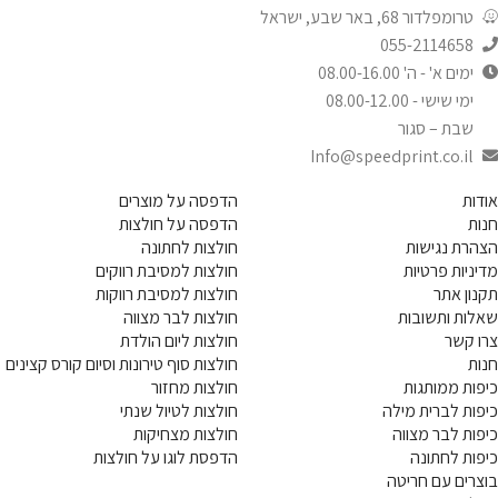
טרומפלדור 68, באר שבע, ישראל
055-2114658
ימים א' - ה' 08.00-16.00
ימי שישי - 08.00-12.00
שבת – סגור
Info@speedprint.co.il
אודות
הדפסה על מוצרים
חנות
הדפסה על חולצות
הצהרת נגישות
חולצות לחתונה
מדיניות פרטיות
חולצות למסיבת רווקים
תקנון אתר
חולצות למסיבת רווקות
שאלות ותשובות
חולצות לבר מצווה
צרו קשר
חולצות ליום הולדת
חנות
חולצות סוף טירונות וסיום קורס קצינים
כיפות ממותגות
חולצות מחזור
כיפות לברית מילה
חולצות לטיול שנתי
כיפות לבר מצווה
חולצות מצחיקות
כיפות לחתונה
הדפסת לוגו על חולצות
בוצרים עם חריטה