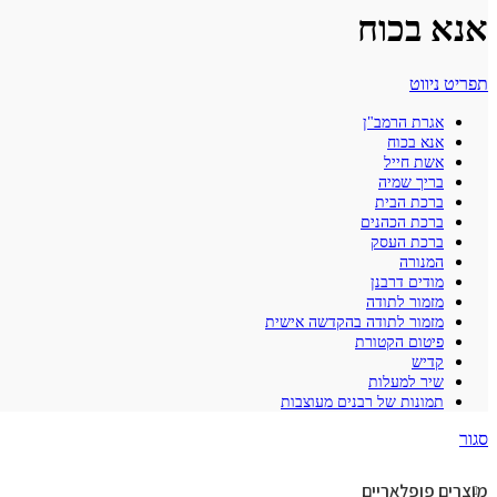
אנא בכוח
תפריט ניווט
אגרת הרמב"ן
אנא בכוח
אשת חייל
בריך שמיה
ברכת הבית
ברכת הכהנים
ברכת העסק
המנורה
מודים דרבנן
מזמור לתודה
מזמור לתודה בהקדשה אישית
פיטום הקטורת
קדיש
שיר למעלות
תמונות של רבנים מעוצבות
סגור
מוצרים פופלאריים