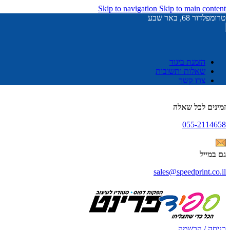
Skip to navigation
Skip to main content
טרומפלדור 68, באר שבע
הזמנת ביגוד
שאלות ותשובות
צרו קשר
זמינים לכל שאלה
055-2114658
גם במייל
sales@speedprint.co.il
כניסה / הרשמה