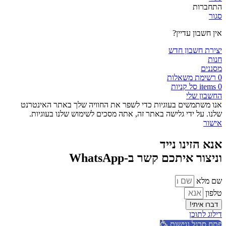
התחברות
סגור
אין חשבון עדיין?
יצירת חשבון חדש
חנות
מסננים
0
רשימת משאלות
0
items
סל קניות
החשבון שלי
אנו משתמשים בעוגיות כדי לשפר את החוויה שלך באתר האינטרנט
שלנו. על ידי גלישה באתר זה, אתה מסכים לשימוש שלנו בעוגיות.
אישור
אנא הזינו נייד
וניצור איתכם קשר ב-WhatsApp
שם מלא
טלפון
דברו איתי!
דילוג לתוכן
פתח סרגל נגישות