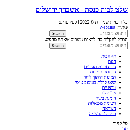
שלט לבית כנסת - אשכחך ירושלים
כל הזכויות שמורות © 2022 | ספידפרינט
פיתוח:
Webzilla
Search
התחל להקליד כדי לראות מוצרים שאתה מחפש.
Search
דף הבית
חנות
הדפסה על מוצרים
הדפסת תמונות
תמונות חיתוך לייזר
שלט לדלת בעיצוב אישי
מבצעים
צרו קשר
הזמנת ביגוד
רשימת משאלות
השוואה
כניסה / הרשמה
סל קניות
סגור