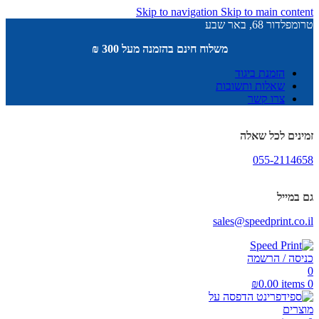
Skip to navigation
Skip to main content
טרומפלדור 68, באר שבע
משלוח חינם בהזמנה מעל 300 ₪
הזמנת ביגוד
שאלות ותשובות
צרו קשר
זמינים לכל שאלה
055-2114658
גם במייל
sales@speedprint.co.il
כניסה / הרשמה
0
₪
0.00
items
0