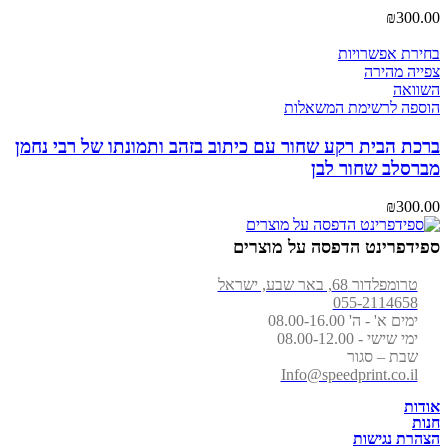
₪
300.00
בחירת אפשרויות
צפייה מהירה
השוואה
הוספה לרשימת המשאלות
ברכת הבית רקע שחור עם כיתוב בזהב ותמונתו של רבי נחמן
מברסלב שחור לבן
₪
300.00
ספידפרינט הדפסה על מוצרים
טרומפלדור 68, באר שבע, ישראל
055-2114658
ימים א' - ה' 08.00-16.00
ימי שישי - 08.00-12.00
שבת – סגור
Info@speedprint.co.il
אודות
חנות
הצהרת נגישות