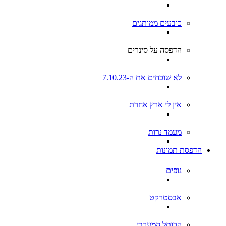
כובעים ממותגים
הדפסה על סינרים
לא שוכחים את ה-7.10.23
אין לי ארץ אחרת
מעמד נרות
הדפסת תמונות
נופים
אבסטרקט
הכותל המערבי