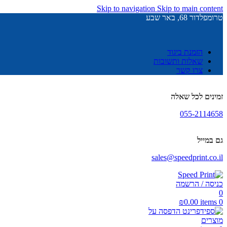
Skip to navigation
Skip to main content
טרומפלדור 68, באר שבע
הזמנת ביגוד
שאלות ותשובות
צרו קשר
זמינים לכל שאלה
055-2114658
גם במייל
sales@speedprint.co.il
כניסה / הרשמה
0
₪
0.00
items
0