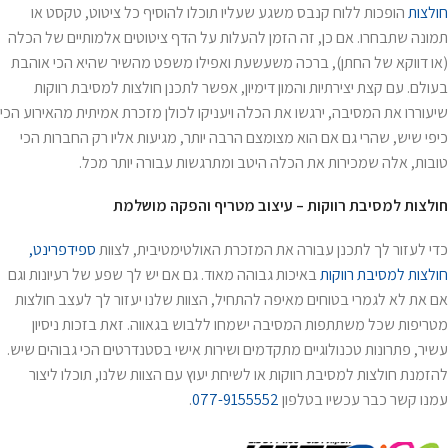
חולצות
הופכות ללוח קנבס משגע שעליו תוכלו להוסיף כל ציטוט, טקסט או
תמונה שתבחרו. אם כן, זה הזמן להעלות על הדף ציטוטים אלמותיים של הכלה
(או דווקא של החתן), ברכה משעשעת ואפילו משפט מהשיר שהיא הכי אוהבת
בעולם. עם קצת יצירתיות והמון דימיון, אפשר לתכנן חולצות למסיבת רווקות
שיעוררו את המסיבה, ירגשו את הכלה ויעניקו לכולן מזכרת אמיתית מהאירוע הכי
כיפי שיש, שהרי גם אם הוא מצומצם הרבה יותר, מגיעות אליו רק החברות הכי
טובות, אלה שמכירות את הכלה היטב ומתרגשות עבורה יותר מכל.
חולצות למסיבת רווקות – עיצוב מטריף והפקה מושלמת
כדי לעזור לך לתכנן עבורה את המזכרת האולטימטיבית, לצוות
ספידפרינט,
חולצות למסיבת רווקות
באיכות גבוהה מאוד. גם אם יש לך שפע של רעיונות וגם
אם את לא לגמרי בטוחים מאיפה להתחיל, הצוות שלנו יעזור לך לעצב חולצות
מטריפות שכל משתתפות המסיבה ישמחו ללבוש בגאווה. זאת בזכות ניסיון
עשיר, פתרונות טכנולוגיים מתקדמים ושירות אישי בסטנדרטים הכי גבוהים שיש.
להזמנת חולצות למסיבת רווקות או לשיחת יעוץ עם הצוות שלנו, תוכלו ליצור
עמנו קשר כבר עכשיו בטלפון
077-9155552
.