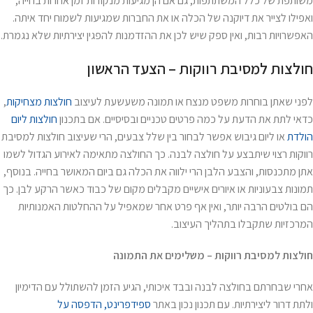
משותפת של כלל המשתתפות, גם אם הן מגיעות מנקודות זמן אחרות בחייה,
ואפילו לצייר את דיוקנה של הכלה או את החברות שמגיעות לשמוח יחד איתה.
האפשרויות רבות, ואין ספק שיש לכן את ההזדמנות להפגין יצירתיות שלא נגמרת.
חולצות למסיבת רווקות – הצעד הראשון
לפני שאתן בוחרות משפט מנצח או תמונה משעשעת לעיצוב
חולצות מצחיקות
,
כדאי לתת את הדעת על כמה פרטים טכניים ובסיסיים. אם בתכנון
חולצות ליום
הולדת
או ליום גיבוש אפשר לבחור בין שלל צבעים, הרי שעיצוב חולצות למסיבת
רווקות רצוי שיתבצע על חולצה לבנה. כך החולצה מתאימה לאירוע הגדול לשמו
אתן מתכנסות, והצבע הלבן הרי ילווה את הכלה גם ביום המאושר בחייה. בנוסף,
תמונות צבעוניות או איורים אישיים מקבלים מקום של כבוד כאשר הרקע לבן. כך
הם בולטים הרבה יותר, ואין אף פרט אחר שמאפיל על ההחלטות האמנותיות
המרכזיות שתקבלו בתהליך העיצוב.
חולצות למסיבת רווקות – משלימים את התמונה
אחרי שבחרתם בחולצה לבנה ובבד איכותי, הגיע הזמן להשתולל עם הדימיון
ולתת דרור ליצירתיות. עם תכנון נכון באתר
ספידפרינט, הדפסה על