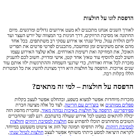
הדפסת לוגו על חולצות
לאורך השנים אנחנו מתכננים לא מעט אירועים גדולים ומרגשים. מיום
החתונה או מסיבת הרווקים, דרך חגיגות בר המצווה של יורש העצר ועד
ליום הולדת עגול, טיול שנתי או אירוע עסקי רב משתתפים. בכל אחד
מהם אתם משקיעים זמן ומחשבה, מתכננים לפרטי פרטים את תפריט
האוכל, את המוזיקה ואת רשימת האורחים. אלא שלצד האירוע עצמו
חשוב לכם להוסיף עוד טאץ' אחד קטן, אישי ומדויק. חשוב לכם להעניק
מזכרת לכל אורח ואורחת, כדי שרגעי השמחה וההתרגשות ילוו אותם עוד
שנים ארוכות. הדפסה על חולצות היא דרך מצוינת להשיג את כל המטרות
הללו בקלות רבה.
הדפסה על חולצות – למי זה מתאים?
מזכרות מיוחדות אפשר למצוא בשפע, ובהחלט אפשר לעצב בקלות
ספלים ממותגים
או
בוצ'רים עם חריטה
. לצד כל אלה מציעה
חברת
ספידפרינט, הדפסה על חולצות באיכות גבוהה מאוד
, ומזכרת מהסוג הזה
יכולה להתאים כמעט לכל אירוע שעולה בדעתכם. רגע לפני שהחברים
הטובים מתחתנים תוכלו להפתיע עם
חולצות למסיבת רווקים
וחולצות
למסיבת רווקות
, עליה תדפיסו תמונה של הזוג או ציטוט משעשע במיוחד.
לקראת היציאה למסע כיתתי משותף אפשר לעצב
חולצות לטיול שנתי
,