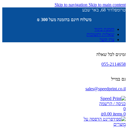
Skip to navigation
Skip to main content
טרומפלדור 68, באר שבע
משלוח חינם בהזמנה מעל 300 ₪
הזמנת ביגוד
שאלות ותשובות
צרו קשר
זמינים לכל שאלה
055-2114658
גם במייל
sales@speedprint.co.il
כניסה / הרשמה
0
₪
0.00
items
0