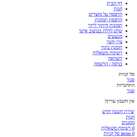
דף הבית
חנות
הדפסה על מוצרים
הדפסת תמונות
תמונות חיתוך לייזר
שלט לדלת בעיצוב אישי
מבצעים
צרו קשר
הזמנת ביגוד
רשימת משאלות
השוואה
כניסה / הרשמה
סל קניות
סגור
התחברות
סגור
אין חשבון עדיין?
יצירת חשבון חדש
חנות
מסננים
0
רשימת משאלות
0
items
סל קניות