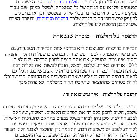
וכשסבא חוגג 70 ניתן ליצור יחד
חולצות ליום הולדת
עם המשפטים
המנצחים שלו או עם תמונה של כל המשפחה, למשל. כמובן שגם עבור
עסקים קטנים וגדולים מדובר בכלי שיווקי פנטסטי, וכך אתם יכולים
להעניק למשתתפי הכנס הגדול שלכם
חולצות מצחיקות
, ובעזרת הצוות
שלנו לתכנן
הדפסת לוגו על חולצות
.
הדפסה על חולצות – מזכרת שנשארת
הבחירה בחולצות המעוצבות היא בוודאי אחת הבחירות הטבעיות, גם
משום שהיא מעניקה לכם חופש יצירתי וגם משום שעלות תהליך ההפקה
יחסית אינו גבוה. למעשה, אם אתם רוצים לתכנן הדפסה על חולצות
ל-400 אורחים באירוע שלכם, למשל, תוכלו לעשות זאת בקלות רבה,
בלחיצת כפתור ובמחיר נוח שמתאים בדיוק לתקציב שלכם. תוכלו גם
לראות הדמיה ברורה רגע לפני שאתם מאשרים את ההזמנה, כדי שתוכלו
להיות בטוחים שהתוצאה שתקבלו תהיה מושלמת, לא פחות מכך.
הדפסה על חולצות – איך עושים את זה?
כדי שתוכלו להיות שלמים עם החולצה המעוצבת שתמתין לאורחי האירוע
שלכם, חשוב לתכנן בקפידה את הפרטים הקטנים. ראשית, שימו לב
לצבע החולצה, שכן ניתן לבחור בשלל צבעים בהתאם להעדפות האישיות
שלכם. אם יש קונספט לאירוע שלכם או אם אתם מפיקים מפגש עם
לקוחות, לצבע יש משמעות רבה. התאמת גוון החולצה לצבעי הלוגו תעזור
לכם לייצר קו אחיד ומדויק להפליא. הצבע ישפיע גם על האלמנטים