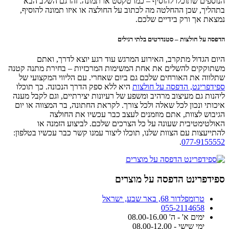
הנוספים שתוכלו להוסיף – כמו טקסט או תמונה. זהו גם השלב הבא
בתהליך, שכן ההחלטה מה לכתוב על החולצה או איזו תמונה להוסיף,
נמצאת אך ורק בידיים שלכם.
הדפסה על חולצות – סטנדרטים בלתי רגילים
היום הגדול מתקרב, האירוע המרגש עוד רגע יוצא לדרך, ואתם
משתוקקים להשלים את אחת המשימות המרכזיות – בחירת מתנה קטנה
שתלווה את האורחים שלכם גם ביום שאחרי. עם הליווי המקצועי של
ספידפרינט, הדפסה על חולצות
היא ללא ספק הדרך הנכונה. כך תוכלו
ליהנות גם מעיצוב מרהיב ומשפע של רעיונות יצירתיים, וגם לקבל מענה
איכותי ונכון לכל שאלה ולכל צורך. לקראת החתונה, בר המצווה או יום
הגיבוש לצוות, אתם מוזמנים לעצב כבר עכשיו את החולצה
האולטימטיבית שעונה על כל הצרכים שלכם. לביצוע הזמנה או
להתייעצות עם הצוות שלנו, תוכלו ליצור עמנו קשר כבר עכשיו בטלפון:
.
077-9155552
ספידפרינט הדפסה על מוצרים
טרומפלדור 68, באר שבע, ישראל
055-2114658
ימים א' - ה' 08.00-16.00
ימי שישי - 08.00-12.00