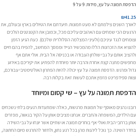
הדפסת תמונה על עץ, מידות: 9 על 9
₪
41.25
לאורך השנים צילמתם לא מעט תמונות. תיעדתם את הטיולים בארץ ובעולם, את
הרגעים הכי שמחים עם האהובים עליכם מכל, וכמובן את הקטנטנים הולכים
וצומחים לנגד עיניכם (ולעיני המצלמה הסלולרית שלכם). כעת הגיע הזמן
להוציא את הזכרונות הללו מהמכשיר הנייד וממסך המחשב, להפיח בהם חיים
ולהציב אותם על גבי שולחן העבודה או בכניסה אל הבית. אולי אתם אף
מחפשים מתנה קצת אחרת והרבה יותר מיוחדת להפתיע את יקיריכם באירוע
גדול ומרגש. הדפסת תמונה על עץ יכולה להיות הפתרון האולטימטיבי עבורכם,
וצוות ספידפרינט מזמין אתכם לעשות זאת בקלות רבה.
הדפסת תמונה על עץ – שי קסום ומיוחד
רובנו נהנים מאוסף של תמונות מרגשות, כאלה שמתעדות רגעים בלתי נשכחים
עם הילדים, המשפחה והחברים. אנחנו מציבים אותן על הקיר בגאווה, מפזרים
אותן ברחבי הבית ואולי אף בוחרים תמונה או שתיים אשר יונחו על גבי השידה
בחדר השינה. כך נוכל ליהנות מהן בכל רגע נתון, ולחזור להתרגש מיום החתונה,