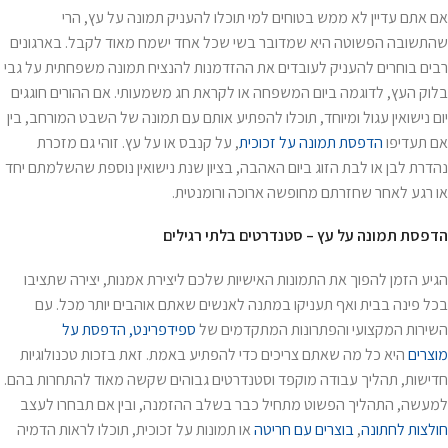
אם אתם עדיין לא ממש בטוחים למי תוכלו להעניק תמונה על עץ, הרי
שהתשובה הפשוטה היא שמדובר בשי שכל אחד ישמח מאוד לקבל. בארגונים
רבים בוחרים להעניק לעובדים את ההזדמנות להנציח תמונה משפחתית על גבי
בלוק העץ, לדוגמה ביום המשפחה או לקראת חג משמעותי. אם ההורים חוגגים
יום נישואין עגול ומיוחד, תוכלו להפתיע אותם עם תמונה של השבט המורחב, בין
אם תעדיפו
הדפסת תמונה על זכוכית
, על קנבס או על עץ. זוהי גם מזכרת
נהדרת לבן או לבת הזוג ביום האהבה, בציון שנת נישואין נוספת שהשלמתם יחד
או רגע לאחר שחזרתם מחופשה ארוכה ורומנטית.
הדפסת תמונה על עץ – סטנדרטים בלתי רגילים
הגיע הזמן להפוך את התמונות האישיות שלכם ליצירת אמנות, יצירה שתציבו
בכל פינה בבית ואף תעניקו במתנה לאנשים שאתם אוהבים יותר מכל. עם
השירות המקצועי והפתרונות המתקדמים של
ספידפרינט, הדפסת על
מוצרים
היא כל מה שאתם צריכים כדי להפתיע באמת. זאת בזכות טכנולוגיות
חדישות, תהליך עבודה מוקפד וסטנדרטים גבוהים שקשה מאוד להתחרות בהם.
למעשה, התהליך הפשוט מתחיל כבר בשלב ההזמנה, ובין אם תבחרו לעצב
חולצות לחתונה
,
בוצרים עם חריטה
או תמונות על זכוכית, תוכלו לראות הדמיה