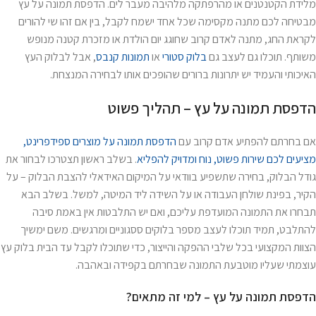
מלידת הקטנטנים או מהרפתקה מלהיבה מעבר לים. הדפסת תמונה על עץ
מבטיחה לכם מתנה מקסימה שכל אחד ישמח לקבל, בין אם זהו שי להורים
לקראת החג, מתנה לאדם קרוב שחוגג יום הולדת או מזכרת קטנה מנופש
משותף. תוכלו גם לעצב גם
בלוק סטורי
או
תמונות קנבס
, אבל לבלוק העץ
האיכותי והעמיד יש יתרונות ברורים שהופכים אותו לבחירה המנצחת.
הדפסת תמונה על עץ – תהליך פשוט
אם בחרתם להפתיע אדם קרוב עם
הדפסת תמונה על מוצרים ספידפרינט,
מציעים לכם שירות פשוט, נוח ומדויק להפליא
. בשלב ראשון תצטרכו לבחור את
גודל הבלוק, בחירה שתשפיע בוודאי על המיקום האידאלי להצבת הבלוק – על
הקיר, בפינת שולחן העבודה או על השידה ליד המיטה, למשל. בשלב הבא
תבחרו את התמונה המועדפת עליכם, ואם יש התלבטות אין באמת סיבה
להתלבט, תמיד תוכלו לעצב מספר בלוקים ססגוניים ומרגשים. משם ימשיך
הצוות המקצועי בכל שלבי ההפקה והייצור, כדי שתוכלו לקבל עד הבית בלוק עץ
עוצמתי שעליו מוטבעת התמונה שבחרתם בקפידה ובאהבה.
הדפסת תמונה על עץ – למי זה מתאים?