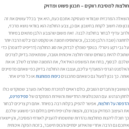
חולצות למסיבת רווקים – תכנון פשוט ומדויק
השאלה המרכזית שבוודאי מעסיקה אתכם כעת, היא איך בכלל עושים את זה
נכון ומה חשוב לקחת בחשבון. אם כן, צבע החולצה הוא בוודאי נושא מרכזי,
ולרוב עדיף לבחור בחולצה לבנה. זאת משום שהצבע הלבן מתאים במיוחד
לחתונה (שבה הלבן מככב), וכשתוסיפו תמונה או טקסט הם יבלטו הרבה יותר
על גבי רקע ניטרלי. בנוסף מומלץ לבדוק את סוג החולצה (דרייפיט לדוגמה) כדי
שתוכלו להיות בטוחים שזוהי חולצה איכותית וטובה, שמתאימה בדיוק לצרכים
שלכם. לבסוף, בחרו את המשפט האידאלי, את התמונה שתרצו לשלב או את
האלמנט הגרפי המועדף עליכם, ועצבו את החולצה בדיוק כפי שאתם מדמיינים
אותה. כך נכון לפעול גם כשאתם מתכננים
כיפות ממותגות
או כל פריט אחר.
השושבין והחברים הטובים, כולם ראויים למזכרת מופלאה מערב שמוקדש כולו
לחתן הנרגש. עם הטכנולוגיות החדישות והשירות המתקדם של
ספידפרינט,
הדפסה על חולצות
, אפשר להפיק בקלות רבה במיוחד. אתם רק צריכים לבחור
את העיצוב המדויק עבורכם, והצוות שלנו יפיח חיים בחלום הכי משוגע שלכם.
כך תוכלו ליהנות מחולצות נהדרות שתשמחו להעניק לאורחי המסיבה, והן יישארו
איתכם גם הרבה אחרי שהאירוע יסתיים והכוס תישבר, בזכות הפקה איכותית