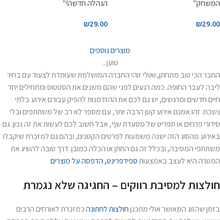
המשחק"
הנהלה חדשה!"
₪
29.00
₪
29.00
מוצרים נוספים
טוען...
החבר הכי טוב מתחתן, ואולי זוהי החברה המושלמת שעומדת לצעוד עם בחיר
ליבה לעבר החופה. כמה רגעים לפני שהם משנים את הסטטוס ומתחילים יחד
חיים חדשים ומרגשים, יש גם לכם את ההזדמנות להפיק עבורם אירוע בלתי
נשכח. זהו אמנם אירוע קטן הרבה יותר, עם מספר לא רב של משתתפים ובלי
סידורי פרחים או תפריט של מסעדת שף, אבל חשוב לכם לעשות את זה נכון. גם
באירוע מהסוג הזה ישנה משמעות לפרטים הקטנים, ובהם גם למזכרת שיקבלו
משתתפי המסיבה, ובכלל זה גם החתן או הכלה כמובן. דרך טובה להשיג את
המטרה היא לעצב באמצעות
ספידפרינט, הדפסה על מוצרים
.
חולצות למסיבת רווקים – החגיגה שלא נגמרת
בזמן שהזוג המאושר אולי מתכנן
חולצות לחתונה
כמזכרת לאורחים הרבים