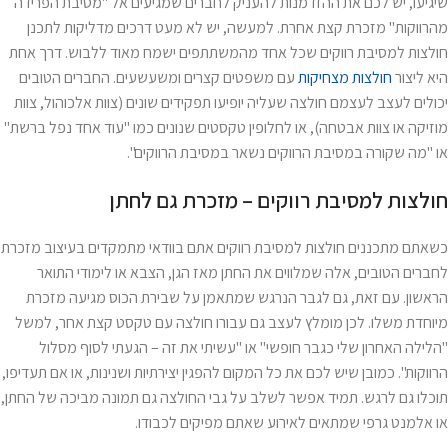
שיגיעו, יש לכם את ההזדמנות להעניק לחברים שמגיעים אל "מסיבת הפרידה
מהרווקות" מזכרת קצת אחרת. למעשה, יש לא מעט דרכים מדליקות לתכנן
חולצות למסיבת רווקים שכל אחד מהמשתתפים ישמח מאוד ללבוש. דרך אחת
היא ליצור
חולצות מצחיקות
עם משפטים קצרים ומשעשעים. החברים הטובים
יכולים לעצב לעצמם חולצה שעליה יופיעו תפקידים שונים (צוות אלכוהול, צוות
מוזיקה או צוות אבטחה), או לחלופין טקסטים שנונים כמו "עוד אחד נפל ברשת"
או "מה שקורה במסיבת הרווקים נשאר במסיבת הרווקים".
חולצות למסיבת רווקים – מזכרת גם לחתן
כשאתם מתכננים חולצות למסיבת רווקים אתם בוודאי מתמקדים בעיצוב מזכרת
לחברים הטובים, אלה שמלווים את החתן מאז הגן, הצבא או לימודי התואר
הראשון. עם זאת, גם לגבר הנרגש שמתאמן על שבירת הכוס מגיעה מזכרת
מיוחדת משלו. לכן מומלץ לעצב גם עבורו חולצה עם טקסט קצת אחר, למשל
"הלילה האחרון שלי כגבר חופשי" או "עשיתי את זה – הגעתי לסוף מסלול
הרווקות". כמובן שיש לכם את כל המקום להפגין יצירתיות ושנינות, או אם תעדיפו,
תוכלו גם לרגש. תמיד אפשר לשלב על גבי החולצה גם תמונה מביכה של החתן,
או אלמנט גרפי שמתאים לאירוע שאתם מפיקים לכבודו.