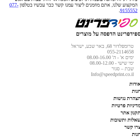
המקצוע שלנו, אתם מוזמנים ליצור עמנו קשר כבר עכשיו בטלפון
077-
.
9155552
פידפרינט הדפסה על מוצרים
טרומפלדור 68, באר שבע, ישראל
055-2114658
ימים א' - ה' 08.00-16.00
ימי שישי - 08.00-12.00
שבת – סגור
Info@speedprint.co.il
ודות
נות
צהרת נגישות
דיניות פרטיות
קנון אתר
אלות ותשובות
רו קשר
נות