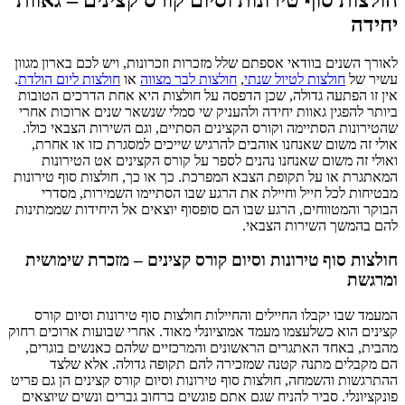
יחידה
לאורך השנים בוודאי אספתם שלל מזכרות וזכרונות, ויש לכם בארון מגוון
עשיר של
חולצות לטיול שנתי
,
חולצות לבר מצווה
או
חולצות ליום הולדת
.
אין זו הפתעה גדולה, שכן הדפסה על חולצות היא אחת הדרכים הטובות
ביותר להפגין גאוות יחידה ולהעניק שי סמלי שנשאר שנים ארוכות אחרי
שהטירונות הסתיימה וקורס הקצינים הסתיים, וגם השירות הצבאי כולו.
אולי זה משום שאנחנו אוהבים להרגיש שייכים למסגרת כזו או אחרת,
ואולי זה משום שאנחנו נהנים לספר על קורס הקצינים אט הטירונות
המאתגרת או על תקופת הצבא המפרכת. כך או כך, חולצות סוף טירונות
מבטיחות לכל חייל וחיילת את הרגע שבו הסתיימו השמירות, מסדרי
הבוקר והמטווחים, הרגע שבו הם סופסוף יוצאים אל היחידות שממתינות
להם בהמשך השירות הצבאי.
חולצות סוף טירונות וסיום קורס קצינים – מזכרת שימושית
ומרגשת
המעמד שבו יקבלו החיילים והחיילות חולצות סוף טירונות וסיום קורס
קצינים הוא כשלעצמו מעמד אמוציונלי מאוד. אחרי שבועות ארוכים רחוק
מהבית, באחד האתגרים הראשונים והמרכזיים שלהם כאנשים בוגרים,
הם מקבלים מתנה קטנה שמזכירה להם תקופה גדולה. אלא שלצד
ההתרגשות והשמחה, חולצות סוף טירונות וסיום קורס קצינים הן גם פריט
פונקציונלי. סביר להניח שגם אתם פוגשים ברחוב גברים ונשים שיוצאים