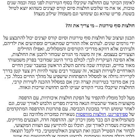
לאימון הבוקר עם החולצה שקיבלו בסוף הטירונות לפני כמה וכמה שנים
טובות, או את מי שלובש חולצות סיום קורס קצינים כשהוא יוצא לטיול
בשטח. פריט שהוא גם שימושי וגם משמח? שילוב מנצח!
חולצות סוף טירונות – מי צריך את זה?
תכנון ועיצוב של חולצות סוף טירונות וסיום קורס קצינים יכול להתבצע על
ידי גורמים שונים. לעתים אלה ההורים שמתאגדים ומפתיעים את ילדיהם,
ולעיתים אלא דווקא מדריכי הקורסים והמסלולים, ואפילו החיילים
הצעירים בעצמם. אין זה משנה מי הגורם שבוחר לתכנן את החולצות,
אלא הסיבה העיקרית לכך: לכולם ברור היטב שמדובר בפרק משמעותי
מאוד בחיים, ובנקודה שבה נחתם השלב הראשון במעבר שבין החיים
האזרחיים לשירות הצבאי, זה שעבור רבים עשוי להיות רק צעד קטן בדרך
לקריירה גדולה או למסלול התפתחות שישפיע על מהלך החיים בכלל. כך,
בין אם מדובר בטירונות קצרה ובין אם במסלול ההכנה לשירות קרבי,
החולצות שיקבלו בוגרי הקורס יעניקו להם תחושת שייכות וגאווה.
מעל לכל מומלץ להקפיד על הפקת חולצות איכותיות, עם הדפסה
מקצועית מאוד שתבטיח הנאה מרבית מפריט הלבוש לאורך שנים, וגם
לאחר שימוש תדיר במכונת הכביסה. עם פתרונות ההדפסה המתקדמים
של
ספידפרינט, חולצות מודפסות
נשארות כמזכרת מלהיבה גם
כשהמילואים הם כבר מזמן זיכרון ישן. ההדפסה חדה, הצבעים מדויקים,
והאיכות נשמרת לאורך זמן. תוכלו גם להתייעץ עם הצוות המקצועי,
לבחור את הסטייל הנכון ואת העיצוב האולטימטיבי, כדי לקבל תוצאה
בלתי רגילה ומתנה עוצמתית. לביצוע הזמנה או להתייעצות עם אנשי