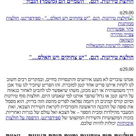
חולצת טירונות, דגם, "השמיים הם (משמר) הגבול"
לבחור
את
₪
29.00
האפשרויות
בעמוד
המוצר
למוצר
בחר אפשרויות
זה
צפייה מהירה
יש
השוואה
מספר
הוספה לרשימת המשאלות
סוגים.
ניתן
חולצת טירונות, דגם, "יש צחוקים ויש חאלס…"
לבחור
את
₪
29.00
האפשרויות
בעמוד
אנחנו עוברים לא מעט אירועים והתנסויות בחיים, ובמקרים רבים חשוב
המוצר
לנו לקחת איתנו פריט אחד קטן למזכרת. זהו הפריט שיזכיר לנו עוד אבן
דרך משמעותית או רגע מכונן, משהו שיאפשר לנו להביט לאחור בגאווה
על הישג קטן או גדול שהפך אותנו למי שאנחנו היום. חולצות סוף טירונות
וסיום קורס קמינים הן דוגמה נפלאה לפריט מהסוג הזה בדיוק. הוא מסמל
את סופה של ההכנה הראשונה והמרכזית לקראת השירות הצבאי, ואת
המעבר מהילדות ומבית הספר – אל הצבא ואל עולם של בגרות ואחריות.
בזכות המקצועיות והשירות המקצועי של
ספידפרינט, הדפסה על חולצות
איכותיות
יכולות להיות שלכם.
חולצות סוף טירונות וסיום קורס קצינים – גאוות