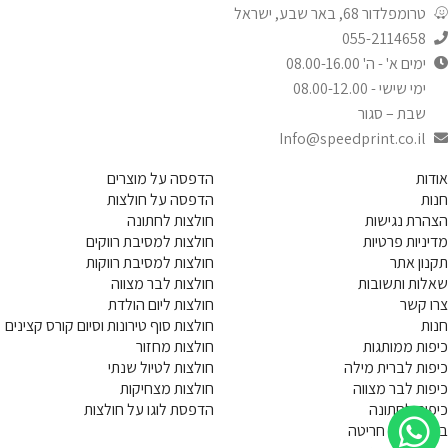
טרומפלדור 68, באר שבע, ישראל
055-2114658
ימים א' - ה' 08.00-16.00
ימי שישי - 08.00-12.00
שבת – סגור
Info@speedprint.co.il
אודות
הדפסה על מוצרים
חנות
הדפסה על חולצות
הצהרת נגישות
חולצות לחתונה
מדיניות פרטיות
חולצות למסיבת רווקים
תקנון אתר
חולצות למסיבת רווקות
שאלות ותשובות
חולצות לבר מצווה
צרו קשר
חולצות ליום הולדת
חנות
חולצות סוף טירונות וסיום קורס קצינים
כיפות ממותגות
חולצות מחזור
כיפות לברית מילה
חולצות לטיול שנתי
כיפות לבר מצווה
חולצות מצחיקות
כיפות לחתונה
הדפסת לוגו על חולצות
בוצרים עם חריטה