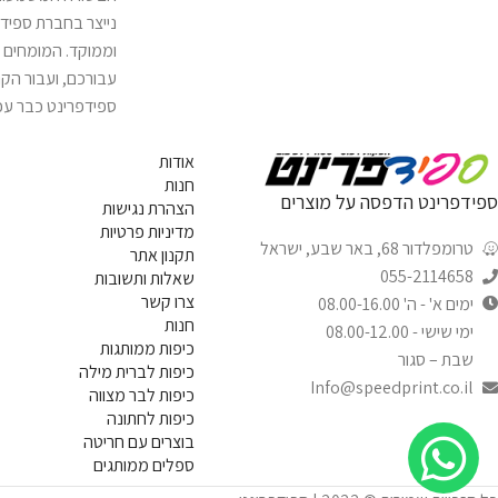
נייצר בחברת ספידפ
וממוקד. המומחים 
עבורכם, ועבור הקה
ספידפרינט כבר עכ
אודות
חנות
ספידפרינט הדפסה על מוצרים
הצהרת נגישות
מדיניות פרטיות
טרומפלדור 68, באר שבע, ישראל
תקנון אתר
055-2114658
שאלות ותשובות
צרו קשר
ימים א' - ה' 08.00-16.00
חנות
ימי שישי - 08.00-12.00
כיפות ממותגות
שבת – סגור
כיפות לברית מילה
Info@speedprint.co.il
כיפות לבר מצווה
כיפות לחתונה
בוצרים עם חריטה
ספלים ממותגים