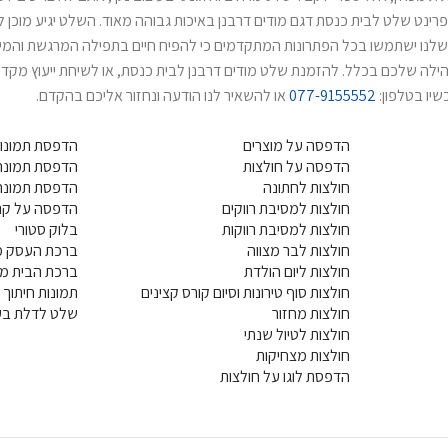
רינט שלט לבית כנסת דגם מודים דרבנן באיכות גבוהה מאוד. השלט יגיע מוכן 
שלנו ישתמשו בכל הפתרונות המתקדמים כי להפיח חיים בתפילה המרגשת והמיוח
ילה שלכם בכלל. להזמנת שלט מודים דרבנן לבית כנסת, או לשיחת ייעוץ מקדימ
שיו בטלפון:
077-9155552
או להשאיר לנו הודעה ונחזור אליכם בהקדם.
הדפסה על מוצרים
הדפסת תמונות
הדפסה על חולצות
הדפסת תמונה 
חולצות לחתונה
הדפסת תמונה
חולצות למסיבת רווקים
הדפסה על קנ
חולצות למסיבת רווקות
בלוק סטורי
חולצות לבר מצווה
ברכת העסק מ
חולצות ליום הולדת
ברכת הבית מ
חולצות סוף טירונות וסיום קורס קצינים
תמונות חיתוך ל
חולצות מחזור
שלט לדלת בעי
חולצות לטיול שנתי
חולצות מצחיקות
הדפסת לוגו על חולצות