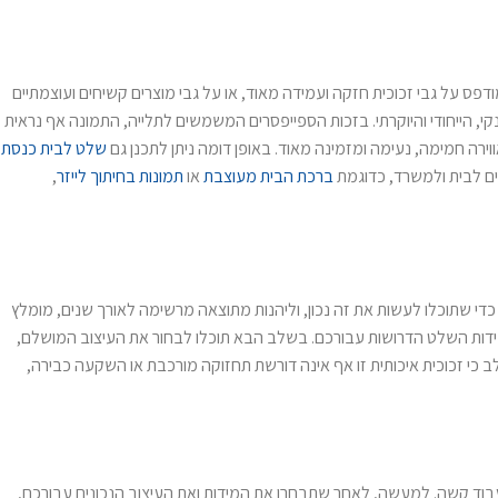
דפס על גבי זכוכית חזקה ועמידה מאוד, או על גבי מוצרים קשיחים ועוצמתיים
י, הייחודי והיוקרתי. בזכות הספייפסרים המשמשים לתלייה, התמונה אף נראית
רה חמימה, נעימה ומזמינה מאוד. באופן דומה ניתן לתכנן גם
שלט לבית כנסת
ים לבית ולמשרד, כדוגמת
ברכת הבית מעוצבת
או
תמונות בחיתוך לייזר
,
די שתוכלו לעשות את זה נכון, וליהנות מתוצאה מרשימה לאורך שנים, מומלץ
מידות השלט הדרושות עבורכם. בשלב הבא תוכלו לבחור את העיצוב המושלם,
ב כי זכוכית איכותית זו אף אינה דורשת תחזוקה מורכבת או השקעה כבירה,
בוד קשה. למעשה, לאחר שתבחרו את המידות ואת העיצוב הנכונים עבורכם,