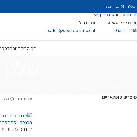
Skip to navigation
פלדור 68, באר שבע
Skip to main content
ינים לכל שאלה
גם במייל
sales@speedprint.co.il
055-21146
דף הבית
חנות
הדפסה 
שלט ל
שלט לבית כנסת – אשכחך ירושלים
שלט לבית כנסת – אשת חיל
שלט לבית כנ
מוצרים פופלאריים
עמוד הבית
/
שלטים
לוח תפילה "מודים 