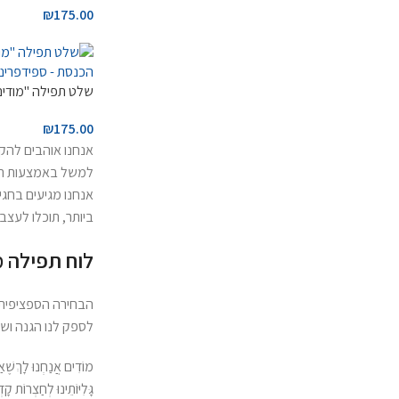
₪
175.00
שלט תפילה "מודים
₪
175.00
אנחנו אוהבים להק
למשל באמצעות תלי
אנחנו מגיעים בחגים
ביותר, תוכלו לעצב
לוח תפילה מ
הבחירה הספציפית 
לספק לנו הגנה ושמ
מוֹדִים אֲנַחְנוּ לָךְשֶׁאַתָ
גָּלִיּוֹתֵינוּ לְחַצְרוֹת ק