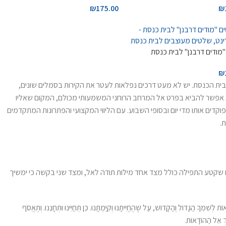
₪
175.00
₪
מודים דרבנן" לבית כנסת
₪
בית הכנסת. יש לא מעט דרכים נפלאות לעטר את הקירות בסמלים שונים,
ות אפשר להביא בפרט אל המרחב הרוחני המשמעותי מכולם, המקום שאליו
פוקדים אותו מדי יום ובסופי השבוע. עם הליווי המקצועי והפתרונות המתקדמים
.
שקטע התפילה כולל מצד אחד מילות תודה לאל, ומצד שני בקשה כי ימשיך
ִׁמְךָ הַגָּדוֹל וְהַקָּדוֹשׁ, עַל שֶׁהֶחֱיִיתָנוּ וְקִיַּמְתָּנוּ. כֵּן תְּחַיֵּינוּ וּתְחָנֵּנוּ. וְתֶאֱסֹף
וּךְ אֵל הַהוֹדָאוֹת.