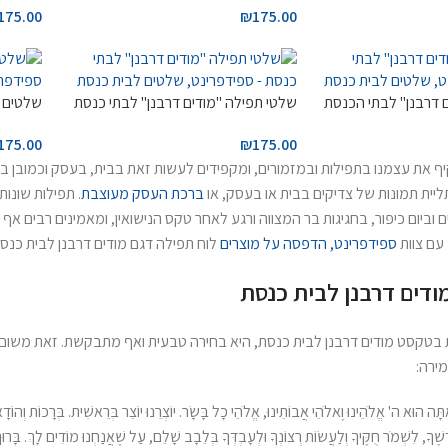
175.00
₪
175.00
 דרבנן" לבתי הכנסת
שלטי תפילה "מודים דרבנן" לבתי כנסת
שלטים "
175.00
₪
175.00
יף את עצמנו בתפילות ובמזמורים, ומקפידים לעשות זאת בבית, בעסק וכמובן ב
ית תמונות של צדיקים בבית או בעסק, או
ברכת העסק מעוצבת
. תפילות שונ
 וביום כיפור, בחגיגות בר המצווה ורגע לאחר טקס הנישואין, ומאמינים רבים אף 
 עם צוות
ספידפרינט, הדפסה על מוצרים
לוח תפילה דגם מודים דרבנן לבית כנסת
ודים דרבנן לבית כנסת
בטקסט מודים דרבנן לבית כנסת, היא בחירה טבעית ואף מתבקשת. זאת משום 
ירה:
ּה הוּא ה' אֱלֹהֵינוּ וֶאלֹהֵי אֲבוֹתֵינוּ, אֱלֹהֵי כָל בָּשָׂר. יוֹצְרֵנוּ יוֹצֵר בְּרֵאשִׁית. בְּרָכוֹת וְהוֹדָאוֹת לְש
ָדְשֶׁךָ, לִשְׁמֹר חֻקֶּיךָ וְלַעֲשׂוֹת רְצוֹנְךָ וּלְעָבְדְּךָ בְּלֵבָב שָׁלֵם, עַל שֶׁאֲנַחְנוּ מוֹדִים לָךְ. בָּר