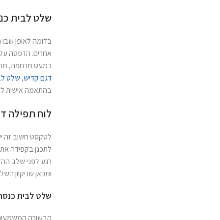
שלט לבית כנס
בדומה לאופן שבו נ
אחרים. הדפסה על ג
כמעט מרחפת, מה שת
דגם קדיש
,
שלט לב
בהתאמה אישית לצ
לוח תפילה דג
לטקסט חשוב זה יש 
לתכנן בקפידה את 
רגע לפני שלב ההדפ
ומכאן שניקיון השל
שלט לבית כנסת 
הבשורה המשמעותית