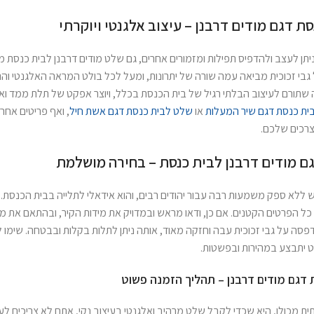
ת דגם מודים דרבנן – עיצוב אלגנטי ויוקרתי
יתן לעצב ולהדפיס תפילות ומזמורים אחרים, גם שלט מודים דרבנן לבית כנסת מו
בי זכוכית מביאה עמה שורה של יתרונות, ומעל לכל בולט המראה האלגנטי והנק
ורם לעיצוב הבלתי רגיל של בית הכנסת בכלל, ויוצר אפקט של תלת ממד ואווי
ית כנסת דגם שיר המעלות
או
שלט לבית כנסת דגם אשת חיל
, ואף פריטים אחר
רכים שלכם.
ם מודים דרבנן לבית כנסת – בחירה מושלמת
ללא ספק משמעות רבה עבור יהודים רבים, והוא אידאלי לתלייה בבית הכנסת. כ
כל הפרטים הקטנים. אם כן, ודאו מראש ובמדויק את מידות הקיר, ובהתאם את 
סה על גבי זכוכית עבה וחזקה מאוד, אותה ניתן לתלות בקלות ובבטחה. שימו ל
ט יתבצע במהירות ובפשטות.
דגם מודים דרבנן – תהליך הזמנה פשוט
 מכולן, היא שכדי לקבל שלט מרהיב ואלגנטי בעיצוב נקי, אתם לא צריכים לע