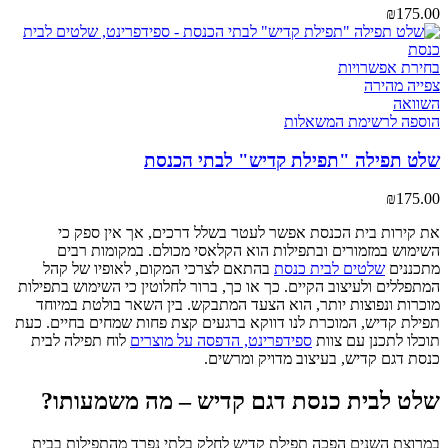
₪
175.00
בחירת אפשרויות
צפייה מהירה
השוואה
הוספה לרשימת המשאלות
שלט תפילה "תפילת קדיש" לבתי הכנסת
₪
175.00
את קירות בית הכנסת אפשר לעטר בשלל דרכים, אך אין ספק כי
השימוש במזמורים ובתפילות הוא הקלאסי מכולם. במקומות רבים
מתכננים
שלטים לבית כנסת
בהתאם לצרכי המקום, לאופיו של קהל
המתפללים ולעיצוב הקיים. כך או כך, ברור לחלוטין כי השימוש בתפילות
מוכרות ונפוצות יותר, הוא הצעד המתבקש. בין השאר בולטת במיוחד
תפילת קדיש, המוכרת לנו דווקא ברגעים קצת פחות שמחים בחיים. כעת
תוכלו לתכנן עם צוות
ספידפרינט, הדפסה על מוצרים
לוח תפילה לבית
כנסת דגם קדיש, בעיצוב מדויק ומרשים.
שלט לבית כנסת דגם קדיש – מה משמעותו?
במרוצת השנים הפכה תפילת קדיש לחלק בלתי נפרד מהתפילות בבית