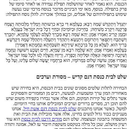
הכנסת. הוא נאמר לאחר שהושלמה תפילת עמידה או לאחר סיומו של
פרק בתפילה. בנוסף, מאז ימי הביניים מדובר בנוסח מרכזי שבו נעשה
שימוש בתפילותיהם של אבלים, וכן במהלך אזכרות. להלן נוסח התפילה:
יִתְגַּדַּל וְיִתְקַדַּשׁ שְׁמֵהּ רַבָּא; בְּעָלְמָא דִּי בְרָא כִרְעוּתֵהּ וְיַמְלִיךְ מַלְכוּתֵהּ וְיַצְמַח
פֻּרְקָנֵהּ וִיקָרֵב מְשִׁיחֵהּ; בְּחַיֵּיכוֹן וּבְיוֹמֵיכוֹן וּבְחַיֵּי דְכָל בֵּית יִשְֹרָאֵל בַּעֲגָלָא
וּבִזְמַן קָרִיב וְאִמְרוּ אָמֵן; יְהֵא שְׁמֵהּ רַבָּא מְבָרַךְ לְעָלַם לְעָלְמֵי עָלְמַיָּא, יִתְבָּרַךְ
וְיִשְׁתַּבַּח וְיִתְפָּאַר וְיִתְרוֹמַם וְיִתְנַשֵֹּא וְיִתְהַדָּר וְיִתְעַלֶּה וְיִתְהַלָּל שְׁמֵהּ דְּקֻדְשָׁא
בְּרִיךְ הוּא. לְעֵלָּא מִן כָּל בִּרְכָתָא שִׁירָתָא תִּשְׁבְּחָתָא וְנֶחָמָתָא דַּאֲמִירָן
בְּעָלְמָא וְאִמְרוּ אָמֵן; יְהֵא שְׁלָמָה רבָּא מִן שְׁמַיָּא, חַיִּים וְשָֹבָע וִישׁוּעָה וְנֶחָמָה
וְשֵׁיזָבָה וּרְפוּאָה וּגְאֻלָּה וּסְלִיחָה וְכַפָּרָה, וְרֵיוַח וְהַצָּלָה לָנוּ וּלְכָל עַמּוֹ יִשְֹרָאֵל
וְאִמְרוּ אָמֵן; עוֹשֶֹה שָׁלוֹם בִּמְרוֹמָיו, הוּא בְּרַחֲמָיו יַעֲשֶֹה שָׁלוֹם עָלֵינוּ, וְעַל כָּל
עַמּוֹ יִשְֹרָאֵל וְאִמְרוּ אָמֵן.
שלט לבית כנסת
דגם
קדיש – מסורת וערכים
הבחירה לתלות שלטים מסוגים שונים בבית הכנסת, היא בחירה שיש
מאחוריה המון ערך ומשמעות. למעשה, רבים מן המזמורים והפסוקים
אשר נתלים על קירות המקום, הם אלה אשר נבחרו בקפידה משום שיש
להם תוכן רב, מסרים ברורים וערכים המובילים אותנו בחיי היומיום.
למשל, כאשר אנחנו מתכננים
שלט לבית כנסת דגם אשת חיל
, אנחנו
מעניקים כבוד גדול לנשים בחיינו, אלה אשר מובילות את הבית ואת
המשפחה בתבונה ובעוצמה. שלט דגם
מודים דרבנן לבית כנסת
הוא עוד
רעיון מושלם, שכן כל מילה בטקסט משקפת חיבור עז לאל, אמונה ותודה