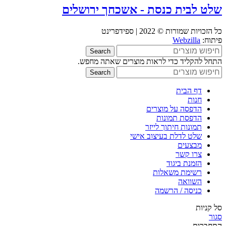
שלט לבית כנסת - אשכחך ירושלים
כל הזכויות שמורות © 2022 | ספידפרינט
פיתוח:
Webzilla
Search
התחל להקליד כדי לראות מוצרים שאתה מחפש.
Search
דף הבית
חנות
הדפסה על מוצרים
הדפסת תמונות
תמונות חיתוך לייזר
שלט לדלת בעיצוב אישי
מבצעים
צרו קשר
הזמנת ביגוד
רשימת משאלות
השוואה
כניסה / הרשמה
סל קניות
סגור
התחברות