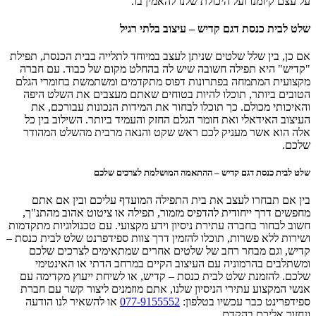
על עצם קיומנו ועל היכולת שלנו להאמין בו.
שלט לבית כנסת
דגם
קדיש – עיצוב בלתי רגיל
אם כן, בין שלל שלטים שניתן לעצב במיוחד לתלייה בבית הכנסת, תפילת
"קדיש" היא תפילה חשובה שיש לה בהחלט מקום של כבוד. עם חברה
מקצועית המתמחה בפתרונות דפוס מתקדמים ומשתמשת בחומרי הגלם
הטובים ביותר, תוכלו להיות בטוחים שאתם מעצבים את השלט היפה
והאיכותי מכולם. כך תוכלו לבחור את המידות הנכונות עבורכם, את
העיצוב האידאלי ואת חומר הגלם החזק והעמיד ביותר. השילוב בין כל
אלה הוא אשר מעניק לכם ראש שקט והנאה מרבית מהשלט המהודר
שלכם.
שלט לבית כנסת
דגם
קדיש – ההתאמה המושלמת לצרכים שלכם
בין אם תבחרו לעצב את בית התפילה המועדף עליכם ובין אם אתם
מחפשים דרך ייחודית להדפיס מזמור, תפילה או ציטוט אהוב מהתנ"ך,
חשוב לבחור בחברה עתירת ניסיון וידע מקצועי. עם טכנולוגיות מתקדמות
ושירות ללא פשרות, תוכלו להזמין דרך צוות ספידפרנט שלט לבית כנסת –
קדיש, וגם מבחר רחב של שלטים אחרים שמתאימים לצרכים שלכם
ומשתלבים בהרמוניה עם העיצוב הקיים במרחב הדתי או האינטימי
שלכם. להזמנת שלט לבית כנסת – קדיש, או לשיחת ייעוץ מקדימה עם
אנשי המקצוע עתירי הניסיון שלנו, אתם מוזמנים ליצור קשר עם חברת
ספידפרינט כבר עכשיו בטלפון:
077-9155552
או להשאיר לנו הודעה
ונחזור אליכם בהקדם.