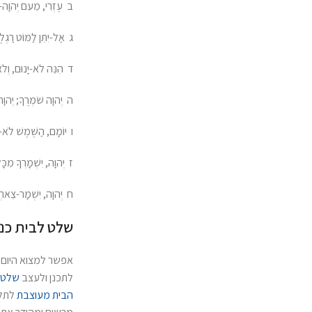
ב עֶזְרִי, מֵעִם יְהוָה- 
ג אַל-יִתֵּן לַמּוֹט רַגְלֶ
ד הִנֵּה לֹא-יָנוּם, וְלֹא 
ה יְהוָה שֹׁמְרֶךָ; יְהוָה 
ו יוֹמָם, הַשֶּׁמֶשׁ לֹא-יַכּ
ז יְהוָה, יִשְׁמָרְךָ מִכּ
ח יְהוָה, יִשְׁמָר-צֵאתְך
שלט לבית כנס
אפשר למצוא היום
לתכנן ולעצב
שלט 
הבית מעוצבת
לתלי