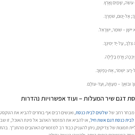
עֹשֵׂה, שָׁמַיִם וָאָרֶץ.
ךָ; אַל-יָנוּם, שֹׁמְרֶךָ.
יִישָׁן – שׁוֹמֵר, יִשְׂרָאֵל.
צִלְּךָ, עַל-יַד יְמִינֶךָ.
ֶכָּה; וְיָרֵחַ בַּלָּיְלָה.
ָל-רָע: יִשְׁמֹר, אֶת-נַפְשֶׁךָ.
ָ וּבוֹאֶךָ – מֵעַתָּה, וְעַד-עוֹלָם.
ת דגם שיר המעלות – ועוד אפשרויות נהדרות
 מבחר רחב של
שלטים לבית כנסת
, ואנשים רבים אף בוחרים להביא את הטקסטים
לבית כנסת דגם אשת חיל
, או להביא את המזמור האהוב אל פינת האוכל, זו ש
ית תמונות של צדיקים, ניתן להעניק כבוד רב למזמורים האהובים מהתנ"ך. בה