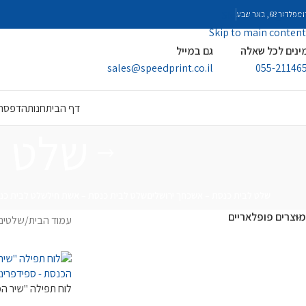
Skip to navigation
פלדור 68, באר שבע
Skip to main content
ינים לכל שאלה
גם במייל
sales@speedprint.co.il
055-21146
דף הבית
חנות
הדפסה 
שלט ל
שלט לבית כנסת – אשכחך ירושלים
שלט לבית כנסת – אשת חיל
שלט לבית כנ
מוצרים פופלאריים
עמוד הבית
/
שלטים
לוח תפילה "שיר ה