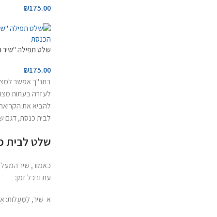
₪
175.00
שלט תפילה "שיר 
₪
175.00
בתנ"ך אפשר למצוא 
לעזרה בעתות מצוק
להביא את הקריאה ה
לבית כנסת, דגם שי
שלט לבית כ
כאמור, שיר המעלו
עת ובכל זמן:
א שִׁיר, לַמַּעֲלוֹת: אֶשּ