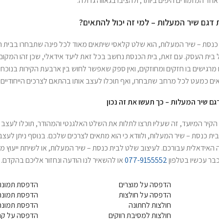
חד המזמורים היפים ביותר, ולהציבו בגאווה גדולה.
דגם שיר המעלות – למי זה יכול להתאים?
כנסת – שיר המעלות, הוא שלט קלאסי שיתאים מאוד לכל פינה שתבחרו בבית הכ
אל בית העסק. עם זאת, בית הכנסת נחשב בכל זאת ליעד אידאלי, שכן זהו המק
 מרגישים בו חזקים ומחוזקים, ואין ספק שאפשר לחוש בין ארבעת הקירות בנוכ
אים כמעט לכל מרחב שתבחרו, ואף תוכלו לעצב אותו בהתאם לצרכים הייחודיים
ם שיר המעלות – כך תעשו את זה נכון
קיר המיועד, זה שעליו תרצו לתלות את השלט האלגנטי והמהודר, תוכלו לעצב א
ית כנסת – שיר המעלות, ולוודא כי הוא מתאים לצרכים שלכם. בנוסף ניתן לעצ
אידאלית עבורכם. לעיצוב שלט לבית כנסת – שיר המעלות, או לשיחת ייעוץ מקד
בר עכשיו בטלפון
077-9155552
או להשאיר לנו הודעה ונחזור אליכם בהקדם.
הדפסה על מוצרים
הדפסת תמונות
הדפסה על חולצות
הדפסת תמונה 
חולצות לחתונה
הדפסת תמונה
חולצות למסיבת רווקים
הדפסה על קנ