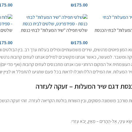
175.00
₪
175.00
המעלות" לבתי הכנסת
שלטי תפילה "שיר המעלות" לבתי כנסת
שלטים "
175.00
₪
175.00
המון פיוטים מרגשים, שירים משמעותיים ומילים בעלות ערך רב. בין הבולטים ו
ה ומשבר. למעשה, כאשר אנחנו מקשיבים למילים אנחנו לעתים קרובות נרגשי
עוצמתית אל המקום הרוחני שבו אנחנו מתכנסים לעתים קרובות (ואף מדי יום),
ר המעלות. את המילים הללו תוכלו לראות בכל פעם שתגיעו להתפלל או לציין יום
נסת דגם שיר המעלות – זעקה לעזרה
ת מורכב משמונה פסוקים, ובין השורות בולטת הקריאה לעזרה. זוהי זעקה הנש
ָׂא עֵינַי, אֶל-הֶהָרִים – מֵאַיִן, יָבֹא עֶזְרִי.