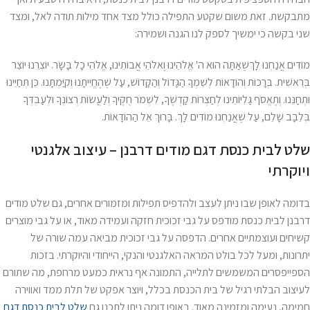
מתבקשת. זאת משום שקטע התפילה כולל מצד אחד מילות תודה לאל, ומצד
שני בקשה כי ימשיך לספק לנו הגנה ושמירה:
מוֹדִים אֲנַחְנוּ לָךְשֶׁאַתָּה הוּא ה' אֱלֹהֵינוּ וֶאלֹהֵי אֲבוֹתֵינוּ, אֱלֹהֵי כָל בָּשָׂר. יוֹצְרֵנוּ יוֹצֵר
בְּרֵאשִׁית. בְּרָכוֹת וְהוֹדָאוֹת לְשִׁמְךָ הַגָּדוֹל וְהַקָּדוֹשׁ, עַל שֶׁהֶחֱיִיתָנוּ וְקִיַּמְתָּנוּ. כֵּן תְּחַיֵּינוּ
וּתְחָנֵּנוּ. וְתֶאֱסֹף גָּלִיּוֹתֵינוּ לְחַצְרוֹת קָדְשֶׁךָ, לִשְׁמֹר חֻקֶּיךָ וְלַעֲשׂוֹת רְצוֹנְךָ וּלְעָבְדְּךָ
בְּלֵבָב שָׁלֵם, עַל שֶׁאֲנַחְנוּ מוֹדִים לָךְ. בָּרוּךְ אֵל הַהוֹדָאוֹת.
שלט לבית כנסת דגם מודים דרבנן – עיצוב אלגנטי
ויוקרתי
בדומה לאופן שבו ניתן לעצב ולהדפיס תפילות ומזמורים אחרים, גם שלט מודים
דרבנן לבית כנסת מודפס על גבי זכוכית חזקה ועמידה מאוד, או על גבי מוצרים
קשיחים ועוצמתיים אחרים. הדפסה על גבי זכוכית מביאה עמה שורה של
יתרונות, ומעל לכל בולט המראה האלגנטי והנקי, הייחודי והיוקרתי. בזכות
הספייפסרים המשמשים לתלייה, התמונה אף נראית כמעט מרחפת, מה שתורם
לעיצוב הבלתי רגיל של בית הכנסת בכלל, ויוצר אפקט של תלת ממד ואווירה
חמימה, נעימה ומזמינה מאוד. באופן דומה ניתן לתכנן גם
שלט לבית כנסת דגם