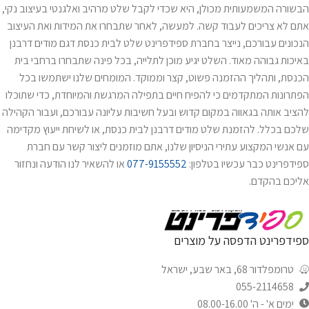
הבשורה המשמעותית מכולן, היא שכדי לקבל שלט מרהיב ואלגנטי בעיצוב נקי,
אתם לא צריכים לעבוד קשה. למעשה, לאחר שתבחרו את המידות ואת העיצוב
הנכונים עבורכם, נייצר בחברת ספידפרינט שלט לבית כנסת דגם מודים דרבנן
באיכות גבוהה מאוד. השלט יגיע מוכן לתלייה, בכל פינה שתבחרו ברחבי בית
הכנסת, ותהליך ההזמנה פשוט, קצר וממוקד. המומחים שלנו ישתמשו בכל
הפתרונות המתקדמים כי להפיח חיים בתפילה המרגשת והמיוחדת, כדי שתוכלו
להציב אותה בגאווה במקום קדוש ובעל חשיבות עליונה עבורכם, ועבור הקהילה
שלכם בכלל. להזמנת שלט מודים דרבנן לבית כנסת, או לשיחת ייעוץ מקדימה
עם אנשי המקצוע עתירי הניסיון שלנו, אתם מוזמנים ליצור קשר עם חברת
ספידפרינט כבר עכשיו בטלפון:
077-9155552
או להשאיר לנו הודעה ונחזור
אליכם בהקדם.
ספידפרינט הדפסה על מוצרים
טרומפלדור 68, באר שבע, ישראל
055-2114658
ימים א' - ה' 08.00-16.00