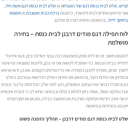
קדיש
,
שלט לבית כנסת דגם שיר המעלות
או
שלט לבית כנסת דגם אשת חיל
,
ואף פריטים אחרים לבית ולמשרד, כדוגמת
ברכת הבית מעוצבת
או
תמונות
בחיתוך לייזר
, בהתאמה אישית לצרכים שלכם.
לוח תפילה דגם מודים דרבנן לבית כנסת – בחירה
מושלמת
לטקסט חשוב זה יש ללא ספק משמעות רבה עבור יהודים רבים, והוא אידאלי
לתלייה בבית הכנסת. כדי שתוכלו לעשות את זה נכון, וליהנות מתוצאה מרשימה
לאורך שנים, מומלץ לתכנן בקפידה את כל הפרטים הקטנים. אם כן, ודאו מראש
ובמדויק את מידות הקיר, ובהתאם את מידות השלט הדרושות עבורכם. בשלב
הבא תוכלו לבחור את העיצוב המושלם, רגע לפני שלב ההדפסה על גבי זכוכית
עבה וחזקה מאוד, אותה ניתן לתלות בקלות ובבטחה. שימו לב כי זכוכית איכותית
זו אף אינה דורשת תחזוקה מורכבת או השקעה כבירה, ומכאן שניקיון השלט
יתבצע במהירות ובפשטות.
שלט לבית כנסת דגם מודים דרבנן – תהליך הזמנה פשוט