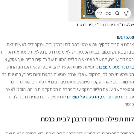
שלטים "מודים דרבנן" לבית כנסת
₪
175.00
אנחנו אוהבים להקיף את עצמנו בתפילות ובמזמורים, ומקפידים לעשות זאת
בבית, בעסק וכמובן בבית הכנסת. יש לא מעט דרכים נפלאות לעטר את הקירות
בסמלים שונים, למשל באמצעות תליית תמונות של צדיקים בבית או בעסק, או
ברכת העסק מעוצבת
. תפילות שונות אפשר להביא בפרט אל המרחב הרוחני
המשמעותי מכולם, המקום שאליו אנחנו מגיעים בחגים וביום כיפור, בחגיגות בר
המצווה ורגע לאחר טקס הנישואין, ומאמינים רבים אף פוקדים אותו מדי יום
ובסופי השבוע. עם הליווי המקצועי והפתרונות המתקדמים ביותר, תוכלו לעצב
עם צוות
ספידפרינט, הדפסה על מוצרים
לוח תפילה דגם מודים דרבנן לבית
כנסת.
לוח תפילה מודים דרבנן לבית כנסת
הבחירה הספציפית בטקסט מודים דרבנן לבית כנסת, היא בחירה טבעית ואף