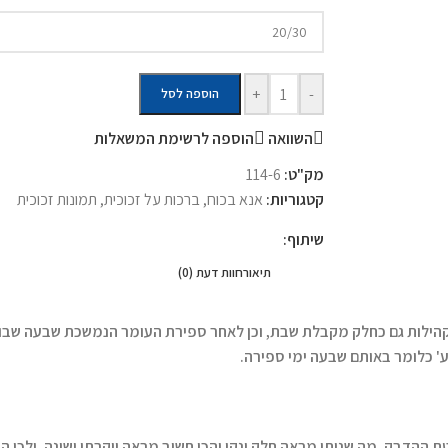
+
-
הוספה לסל
השוואה
הוספה לרשימת המשאלות
מק"ט:
114-6
קטגוריות:
אנא בכוח
,
ברכות על זכוכית
,
תמונות זכוכית
שיתוף:
תיאור
חוות דעת (0)
וב הקהילות גם כחלק מקבלת שבת, וכן לאחר ספירת העומר הנמשכת שבעה שב
' כלומר באותם שבעה ימי ספירה.
ההדבק, מה שנותן מראה חלק ונקי והכי חשוב מראה יוקרתי ושונה. ולכן הד