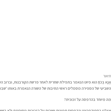
תיאור
אָנָּא בְּכֹחַ הוא פיוט הנאמר בתפילת שחרית לאחר פרשת הקורבנות, ובר
השביעי של הספירה מסמלים ראשי התיבות של השורה הנאמרת באותו 'שבוע
מה מיוחד בהדפסה על זכוכית?
אצלנו בספידפרינט מדפסים תמונות ישירות על הזכוכית מחוסמת ולא בשיטת 