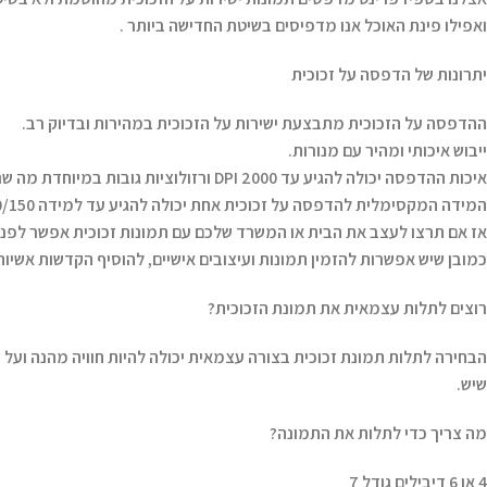
ואפילו פינת האוכל אנו מדפיסים בשיטת החדישה ביותר .
יתרונות של הדפסה על זכוכית
ההדפסה על הזכוכית מתבצעת ישירות על הזכוכית במהירות ובדיוק רב.
ייבוש איכותי ומהיר עם מנורות.
איכות ההדפסה יכולה להגיע עד 2000 DPI ורזולוציות גובות במיוחדת מה שנותן לתמונת הזכוכית צבעים חיים וחדים יותר.
המידה המקסימלית להדפסה על זכוכית אחת יכולה להגיע עד למידה 240/150.
אז אם תרצו לעצב את הבית או המשרד שלכם עם תמונות זכוכית אפשר לפנות
כמובן שיש אפשרות להזמין תמונות ועיצובים אישיים, להוסיף הקדשות אשיות ע
רוצים לתלות עצמאית את תמונת הזכוכית?
הבחירה לתלות תמונת זכוכית בצורה עצמאית יכולה להיות חוויה מהנה ועל 
שיש.
מה צריך כדי לתלות את התמונה?
4 או 6 דיבילים גודל 7