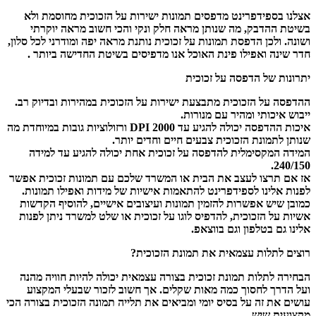
אצלנו בספידפרינט מדפסים תמונות ישירות על הזכוכית מחוסמת ולא
בשיטת ההדבק, מה שנותן מראה חלק ונקי והכי חשוב מראה יוקרתי
ושונה. ולכן הדפסת תמונות על זכוכית נותנת מראה יפה ומודרני לכל סלון,
חדר שינה ואפילו פינת האוכל אנו מדפיסים בשיטת החדישה ביותר .
יתרונות של הדפסה על זכוכית
ההדפסה על הזכוכית מתבצעת ישירות על הזכוכית במהירות ובדיוק רב.
ייבוש איכותי ומהיר עם מנורות.
איכות ההדפסה יכולה להגיע עד 2000 DPI ורזולוציות גובות במיוחדת מה
שנותן לתמונת הזכוכית צבעים חיים וחדים יותר.
המידה המקסימלית להדפסה על זכוכית אחת יכולה להגיע עד למידה
240/150.
אז אם תרצו לעצב את הבית או המשרד שלכם עם תמונות זכוכית אפשר
לפנות אלינו לספידפרינט להתאמות אישיות של מידות ואפילו תמונות.
כמובן שיש אפשרות להזמין תמונות ועיצובים אישיים, להוסיף הקדשות
אשיות על הזכוכית, להדפיס לוגו על זכוכית או שלט למשרד ניתן לפנות
אלינו גם בטלפון וגם בווצאפ.
רוצים לתלות עצמאית את תמונת הזכוכית?
הבחירה לתלות תמונת זכוכית בצורה עצמאית יכולה להיות חוויה מהנה
ועל הדרך לחסוך כמה מאות שקלים. אך חשוב לזכור שבעלי המקצוע
עושים את זה על בסיס יומי ומביאים את תלייה תמונה הזכוכית בצורה הכי
מקצועית שיש.