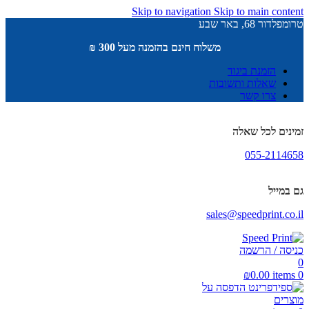
Skip to navigation
Skip to main content
טרומפלדור 68, באר שבע
משלוח חינם בהזמנה מעל 300 ₪
הזמנת ביגוד
שאלות ותשובות
צרו קשר
זמינים לכל שאלה
055-2114658
גם במייל
sales@speedprint.co.il
כניסה / הרשמה
0
₪
0.00
items
0