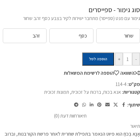
סוג גימור - ספייסרים
גימור עם מנט (ספייסר) מתחבר ישירות לקיר בצבע כסף זהב שחור
שחור
כסף
זהב
+
-
הוספה לסל
השוואה
הוספה לרשימת המשאלות
מק"ט:
114-4
קטגוריות:
אנא בכוח
,
ברכות על זכוכית
,
תמונות זכוכית
שיתוף:
תיאור
חוות דעת (0)
תיאור
אָנָּא בְּכֹחַ הוא פיוט הנאמר בתפילת שחרית לאחר פרשת הקורבנות, וברוב