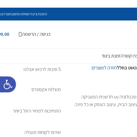
הזמנת ביגוד
שאלות ותשובות
צרו קש
כניסה / הרשמה
0.00
₪
רו קשר
הזמנת ביגוד
אוט בחלל
חזרה למוצרים
5 סיבות לרכוש אצלנו:
פתח סרגל 
משלוח אקספרס
כל תמונות הזכוכית מודפסות בהדפסה ישירה על זכוכית בטכנולוגיה uv חדשנית המעניקה
צוב הבית, עיצוב העסק או כל פינה
התחייבות למחיר הזול ביותר
שירות לקוחות מעולה