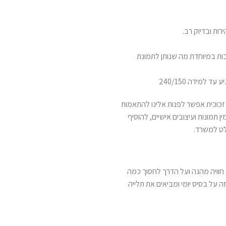
ות ובדיוק רב.
יע עד 2000 DPI ורזולוציות גובות במיוחדת מה שנותן לתמונת
למידה 240/150
כוכית אפשר לפנות אלינו להתאמות
ן תמונות ועיצובים אישיים, להוסיף
לט למשרד.
 חוויה מהנה ועל הדרך לחסוך כמה
 על בסיס יומי ומביאים את תלייה