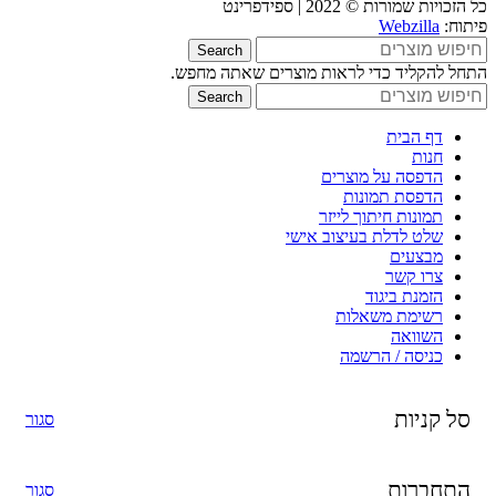
כל הזכויות שמורות © 2022 | ספידפרינט
פיתוח:
Webzilla
Search
התחל להקליד כדי לראות מוצרים שאתה מחפש.
Search
דף הבית
חנות
הדפסה על מוצרים
הדפסת תמונות
תמונות חיתוך לייזר
שלט לדלת בעיצוב אישי
מבצעים
צרו קשר
הזמנת ביגוד
רשימת משאלות
השוואה
כניסה / הרשמה
סל קניות
סגור
התחברות
סגור