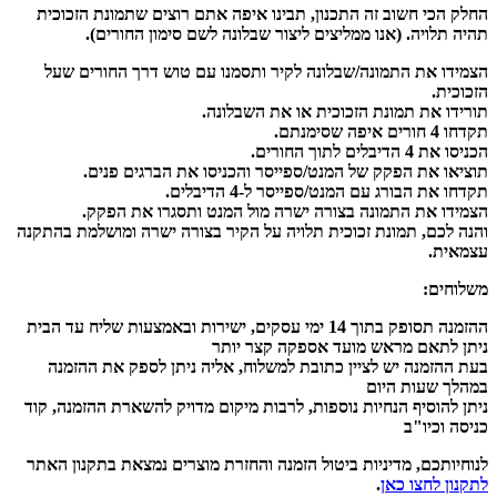
החלק הכי חשוב זה התכנון, תבינו איפה אתם רוצים שתמונת הזכוכית
תהיה תלויה. (אנו ממליצים ליצור שבלונה לשם סימון החורים).
הצמידו את התמונה/שבלונה לקיר ותסמנו עם טוש דרך החורים שעל
הזכוכית.
תורידו את תמונת הזכוכית או את השבלונה.
תקדחו 4 חורים איפה שסימנתם.
הכניסו את 4 הדיבלים לתוך החורים.
תוציאו את הפקק של המנט/ספייסר והכניסו את הברגים פנים.
תקדחו את הבורג עם המנט/ספייסר ל-4 הדיבלים.
הצמידו את התמונה בצורה ישרה מול המנט ותסגרו את הפקק.
והנה לכם, תמונת זכוכית תלויה על הקיר בצורה ישרה ומושלמת בהתקנה
עצמאית.
משלוחים:
ההזמנה תסופק בתוך 14 ימי עסקים, ישירות ובאמצעות שליח עד הבית
ניתן לתאם מראש מועד אספקה קצר יותר
בעת ההזמנה יש לציין כתובת למשלוח, אליה ניתן לספק את ההזמנה
במהלך שעות היום
ניתן להוסיף הנחיות נוספות, לרבות מיקום מדויק להשארת ההזמנה, קוד
כניסה וכיו"ב
לנוחיותכם, מדיניות ביטול הזמנה והחזרת מוצרים נמצאת בתקנון האתר
לתקנון לחצו כאן
.