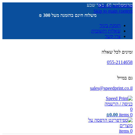
טרומפלדור 68, באר שבע
Skip to navigation
Skip to main content
משלוח חינם בהזמנה מעל 300 ₪
הזמנת ביגוד
שאלות ותשובות
צרו קשר
זמינים לכל שאלה
055-2114658
גם במייל
sales@speedprint.co.il
כניסה / הרשמה
0
₪
0.00
items
0
items
0