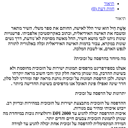
תיאור
חוות דעת (0)
תיאור
אֵשֶׁת חַיִל הוא שיר הלל לאישה, החותם את ספר משלי. השיר מתאר
ומשבח את האישה האידיאלית, וכתוב באקרוסטיכון אלפביתי. פרשנויות
שונות ניתנו לגבי מושא השיר, החל מאשה מסוימת לא־נודעת, דרך נשים
שונות במקרא, עבור בדמות האישה האידיאלית וכלה באלגוריה לתורה
לנפש האדם, או לשבת המלכה.
מה מיוחד בהדפסה על זכוכית?
אצלנו בספידפרינט מדפסים תמונות ישירות על הזכוכית מחוסמת ולא
בשיטת ההדבק, מה שנותן מראה חלק ונקי והכי חשוב מראה יוקרתי
ושונה. ולכן הדפסת תמונות על זכוכית נותנת מראה יפה ומודרני לכל סלון,
חדר שינה ואפילו פינת האוכל אנו מדפיסים בשיטת החדישה ביותר .
יתרונות של הדפסה על זכוכית
ההדפסה על הזכוכית מתבצעת ישירות על הזכוכית במהירות ובדיוק רב.
ייבוש איכותי ומהיר עם מנורות.
איכות ההדפסה יכולה להגיע עד 2000 DPI ורזולוציות גובות במיוחדת מה
שנותן לתמונת הזכוכית צבעים חיים וחדים יותר.
המידה המקסימלית להדפסה על זכוכית אחת יכולה להגיע עד למידה