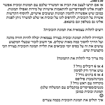
240/150.
אז אם תרצו לעצב את הבית או המשרד שלכם עם תמונות זכוכית אפשר
לפנות אלינו לספידפרינט להתאמות אישיות של מידות ואפילו תמונות.
כמובן שיש אפשרות להזמין תמונות ועיצובים אישיים, להוסיף הקדשות
אשיות על הזכוכית, להדפיס לוגו על זכוכית או שלט למשרד ניתן לפנות
אלינו גם בטלפון וגם בווצאפ.
רוצים לתלות עצמאית את תמונת הזכוכית?
הבחירה לתלות תמונת זכוכית בצורה עצמאית יכולה להיות חוויה מהנה
ועל הדרך לחסוך כמה מאות שקלים. אך חשוב לזכור שבעלי המקצוע
עושים את זה על בסיס יומי ומביאים את תלייה תמונה הזכוכית בצורה הכי
מקצועית שיש.
מה צריך כדי לתלות את התמונה?
4 או 6 דיבילים גודל 7
טוש ארוך ודק לסימון
4 או 6 ברגים גודל 7
מברגה/מברג פיליפס
מקדחה עם ראש גודל 7
מנטים/ספייסרים (מקבלים עם המשלוח שלנו)
תמונת זכוכית כמובן
🙂
איך תולים את תמונת הזכוכית בכמה צעדים