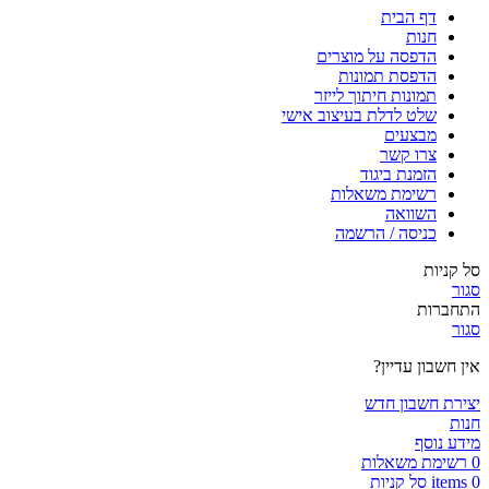
דף הבית
חנות
הדפסה על מוצרים
הדפסת תמונות
תמונות חיתוך לייזר
שלט לדלת בעיצוב אישי
מבצעים
צרו קשר
הזמנת ביגוד
רשימת משאלות
השוואה
כניסה / הרשמה
סל קניות
סגור
התחברות
סגור
אין חשבון עדיין?
יצירת חשבון חדש
חנות
מידע נוסף
0
רשימת משאלות
0
items
סל קניות