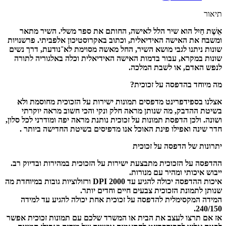
תיאור
אֵשֶׁת חַיִל הוא שיר הלל לאישה, החותם את ספר משלי. השיר מתאר
ומשבח את האישה האידיאלית, וכתוב באקרוסטיכון אלפביתי. פרשנויות
שונות ניתנו לגבי מושא השיר, החל מאשה מסוימת לא־נודעת, דרך נשים
שונות במקרא, עבור בדמות האישה האידיאלית וכלה באלגוריה לתורה
לנפש האדם, או לשבת המלכה.
מה מיוחד בהדפסה על זכוכית?
אצלנו בספידפרינט מדפסים תמונות ישירות על הזכוכית מחוסמת ולא
בשיטת ההדבק, מה שנותן מראה חלק ונקי והכי חשוב מראה יוקרתי
ושונה. ולכן הדפסת תמונות על זכוכית נותנת מראה יפה ומודרני לכל סלון,
חדר שינה ואפילו פינת האוכל אנו מדפיסים בשיטת החדישה ביותר .
יתרונות של הדפסה על זכוכית
ההדפסה על הזכוכית מתבצעת ישירות על הזכוכית במהירות ובדיוק רב.
ייבוש איכותי ומהיר עם מנורות.
איכות ההדפסה יכולה להגיע עד 2000 DPI ורזולוציות גובות במיוחדת מה
שנותן לתמונת הזכוכית צבעים חיים וחדים יותר.
המידה המקסימלית להדפסה על זכוכית אחת יכולה להגיע עד למידה
240/150.
אז אם תרצו לעצב את הבית או המשרד שלכם עם תמונות זכוכית אפשר