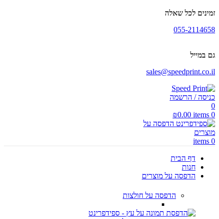
זמינים לכל שאלה
055-2114658
גם במייל
sales@speedprint.co.il
כניסה / הרשמה
0
₪
0.00
items
0
items
0
דף הבית
חנות
הדפסה על מוצרים
הדפסה על חולצות