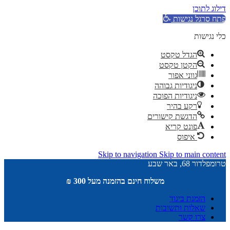
דילוג לתוכן
פתח סרגל נגישות
כלי נגישות
הגדל טקסט
הקטן טקסט
גווני אפור
ניגודיות גבוהה
ניגודיות הפוכה
רקע בהיר
הדגשת קישורים
פונט קריא
איפוס
Skip to navigation
Skip to main content
טרומפלדור 68, באר שבע
משלוח חינם בהזמנה מעל 300 ₪
הזמנת ביגוד
שאלות ותשובות
צרו קשר