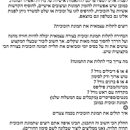
לפנות אלינו לספידפרינט להתאמות אישיות של מידות ואפילו תמונות.
כמובן שיש אפשרות להזמין תמונות ועיצובים אישיים, להוסיף הקדשות
אשיות על הזכוכית, להדפיס לוגו על זכוכית או שלט למשרד ניתן לפנות
אלינו גם בטלפון וגם בווצאפ.
רוצים לתלות עצמאית את תמונת הזכוכית?
הבחירה לתלות תמונת זכוכית בצורה עצמאית יכולה להיות חוויה מהנה
ועל הדרך לחסוך כמה מאות שקלים. אך חשוב לזכור שבעלי המקצוע
עושים את זה על בסיס יומי ומביאים את תלייה תמונה הזכוכית בצורה הכי
מקצועית שיש.
מה צריך כדי לתלות את התמונה?
4 או 6 דיבילים גודל 7
טוש ארוך ודק לסימון
4 או 6 ברגים גודל 7
מברגה/מברג פיליפס
מקדחה עם ראש גודל 7
מנטים/ספייסרים (מקבלים עם המשלוח שלנו)
תמונת זכוכית כמובן
🙂
איך תולים את תמונת הזכוכית בכמה צעדים
החלק הכי חשוב זה התכנון, תבינו איפה אתם רוצים שתמונת הזכוכית
תהיה תלויה. (אנו ממליצים ליצור שבלונה לשם סימון החורים).