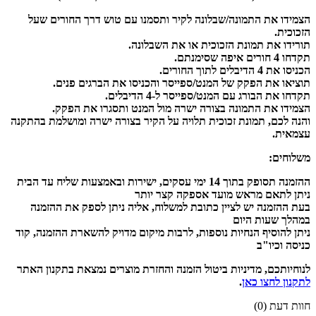
הצמידו את התמונה/שבלונה לקיר ותסמנו עם טוש דרך החורים שעל
הזכוכית.
תורידו את תמונת הזכוכית או את השבלונה.
תקדחו 4 חורים איפה שסימנתם.
הכניסו את 4 הדיבלים לתוך החורים.
תוציאו את הפקק של המנט/ספייסר והכניסו את הברגים פנים.
תקדחו את הבורג עם המנט/ספייסר ל-4 הדיבלים.
הצמידו את התמונה בצורה ישרה מול המנט ותסגרו את הפקק.
והנה לכם, תמונת זכוכית תלויה על הקיר בצורה ישרה ומושלמת בהתקנה
עצמאית.
משלוחים:
ההזמנה תסופק בתוך 14 ימי עסקים, ישירות ובאמצעות שליח עד הבית
ניתן לתאם מראש מועד אספקה קצר יותר
בעת ההזמנה יש לציין כתובת למשלוח, אליה ניתן לספק את ההזמנה
במהלך שעות היום
ניתן להוסיף הנחיות נוספות, לרבות מיקום מדויק להשארת ההזמנה, קוד
כניסה וכיו"ב
לנוחיותכם, מדיניות ביטול הזמנה והחזרת מוצרים נמצאת בתקנון האתר
לתקנון לחצו כאן
.
חוות דעת (0)