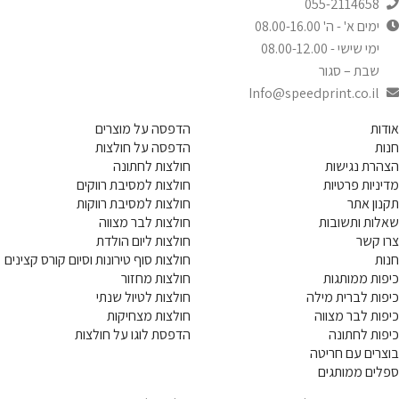
055-2114658
ימים א' - ה' 08.00-16.00
ימי שישי - 08.00-12.00
שבת – סגור
Info@speedprint.co.il
אודות
הדפסה על מוצרים
חנות
הדפסה על חולצות
הצהרת נגישות
חולצות לחתונה
מדיניות פרטיות
חולצות למסיבת רווקים
תקנון אתר
חולצות למסיבת רווקות
שאלות ותשובות
חולצות לבר מצווה
צרו קשר
חולצות ליום הולדת
חנות
חולצות סוף טירונות וסיום קורס קצינים
כיפות ממותגות
חולצות מחזור
כיפות לברית מילה
חולצות לטיול שנתי
כיפות לבר מצווה
חולצות מצחיקות
כיפות לחתונה
הדפסת לוגו על חולצות
בוצרים עם חריטה
ספלים ממותגים