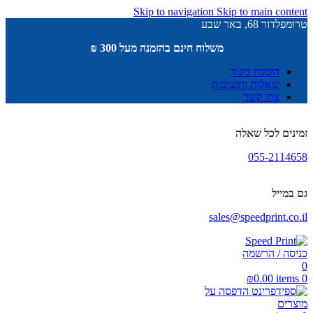
Skip to navigation
Skip to main content
טרומפלדור 68, באר שבע
משלוח חינם בהזמנה מעל 300 ₪
הזמנת ביגוד
שאלות ותשובות
צרו קשר
זמינים לכל שאלה
055-2114658
גם במייל
sales@speedprint.co.il
כניסה / הרשמה
0
₪
0.00
items
0