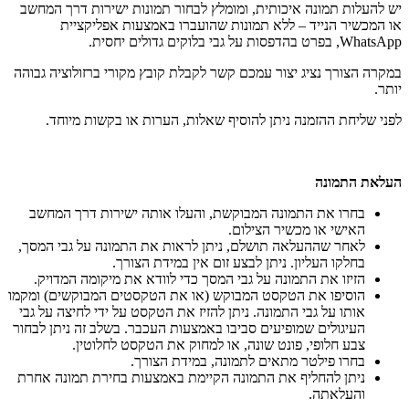
יש להעלות תמונה איכותית, ומומלץ לבחור תמונות ישירות דרך המחשב
או המכשיר הנייד – ללא תמונות שהועברו באמצעות אפליקציית
WhatsApp, בפרט בהדפסות על גבי בלוקים גדולים יחסית.
במקרה הצורך נציג יצור עמכם קשר לקבלת קובץ מקורי ברזולוציה גבוהה
יותר.
לפני שליחת ההזמנה ניתן להוסיף שאלות, הערות או בקשות מיוחד.
העלאת התמונה
בחרו את התמונה המבוקשת, והעלו אותה ישירות דרך המחשב
האישי או מכשיר הצילום.
לאחר שההעלאה תושלם, ניתן לראות את התמונה על גבי המסך,
בחלקו העליון. ניתן לבצע זום אין במידת הצורך.
הזיזו את התמונה על גבי המסך כדי לוודא את מיקומה המדויק.
הוסיפו את הטקסט המבוקש (או את הטקסטים המבוקשים) ומקמו
אותו על גבי התמונה. ניתן להזיז את הטקסט על ידי לחיצה על גבי
העיגולים שמופיעים סביבו באמצעות העכבר. בשלב זה ניתן לבחור
צבע חלופי, פונט שונה, או למחוק את הטקסט לחלוטין.
בחרו פילטר מתאים לתמונה, במידת הצורך.
ניתן להחליף את התמונה הקיימת באמצעות בחירת תמונה אחרת
והעלאתה.