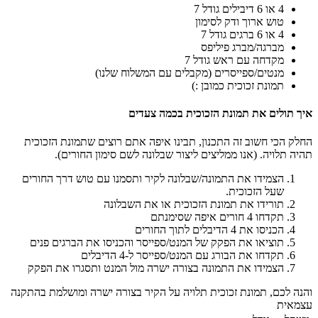
4 או 6 דיבילים גודל 7
טוש ארוך ודק לסימון
4 או 6 ברגים גודל 7
מברגה/מברג פיליפס
מקדחה עם ראש גודל 7
מנטים/ספייסרים (מקבלים עם המשלוח שלנו)
תמונת זכוכית כמובן :)
איך תולים את תמונת הזכוכית בכמה צעדים
החלק הכי חשוב זה התכנון, תבינו איפה אתם רוצים שתמונת הזכוכית
תהיה תלויה. (אנו ממליצים ליצור שבלונה לשם סימון החורים).
הצמידו את התמונה/שבלונה לקיר ותסמנו עם טוש דרך החורים
שעל הזכוכית.
תורידו את תמונת הזכוכית או את השבלונה
תקדחו 4 חורים איפה שסימנתם
הכניסו את 4 הדיבלים לתוך החורים
תוציאו את הפקק של המנט/ספייסר והכניסו את הברגים פנים
תקדחו את הבורג עם המנט/ספייסר ל-4 הדיבלים
הצמידו את התמונה בצורה ישרה מול המנט ותסגרו את הפקק
והנה לכם, תמונת זכוכית תלויה על הקיר בצורה ישרה ומושלמת בהתקנה
עצמאית