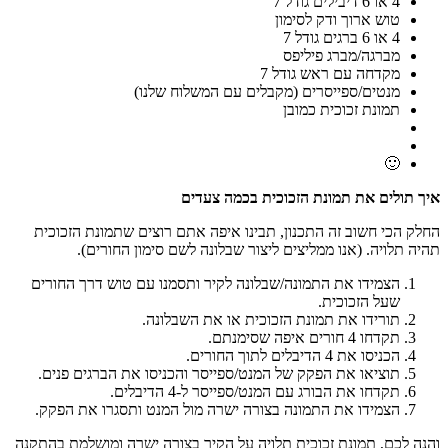
4 או 6 דיבילים גודל 7
טוש ארוך ודק לסימון
4 או 6 ברגים גודל 7
מברגה/מברג פיליפס
מקדחה עם ראש גודל 7
מנטים/ספייסרים (מקבלים עם המשלוח שלנו)
תמונת זכוכית כמובן
🙂
איך תולים את תמונת הזכוכית בכמה צעדים
החלק הכי חשוב זה התכנון, תבינו איפה אתם רוצים שתמונת הזכוכית
תהיה תלויה. (אנו ממליצים ליצור שבלונה לשם סימון החורים).
הצמידו את התמונה/שבלונה לקיר ותסמנו עם טוש דרך החורים
שעל הזכוכית.
תורידו את תמונת הזכוכית או את השבלונה.
תקדחו 4 חורים איפה שסימנתם.
הכניסו את 4 הדיבלים לתוך החורים.
תוציאו את הפקק של המנט/ספייסר והכניסו את הברגים פנים.
תקדחו את הבורג עם המנט/ספייסר ל-4 הדיבלים.
הצמידו את התמונה בצורה ישרה מול המנט ותסגרו את הפקק.
והנה לכם, תמונת זכוכית תלויה על הקיר בצורה ישרה ומושלמת בהתקנה