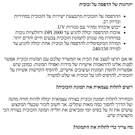
יתרונות של הדפסה על זכוכית
ההדפסה על הזכוכית מתבצעת ישירות על הזכוכית במהירות
ובדיוק רב.
ייבוש איכותי ומהיר עם מנורות UV.
איכות ההדפסה יכולה להגיע עד 2000 DPI ורזולוציות גובות
במיוחדת מה שנותן לתמונת הזכוכית צבעים חיים וחדים יותר.
המידה המקסימלית להדפסה על זכוכית אחת יכולה להגיע עד
למידה 240/150
אז אם תרצו לעצב את הבית או המשרד שלכם עם תמונות זכוכית אפשר
לפנות אלינו להתאמות אישיות של מידות ואפילו תמונות. כמובן שיש
אפשרות להזמין תמונות ועיצובים אישיים, להוסיף הקדשות אשיות על
הזכוכית, להדפיס לוגו על זכוכית או שלט למשרד.
רוצים לתלות עצמאית את תמונת הזכוכית?
הבחירה לתלות תמונת זכוכית בצורה עצמאית יכולה להיות חוויה מהנה
ועל הדרך לחסוך כמה מאות שקלים. אך חשוב לזכור שבעלי המקצוע
עושים את זה על בסיס יומי ומביאים את תלייה תמונה הזכוכית בצורה הכי
מקצועית שיש.
מה צריך כדי לתלות את התמונה?