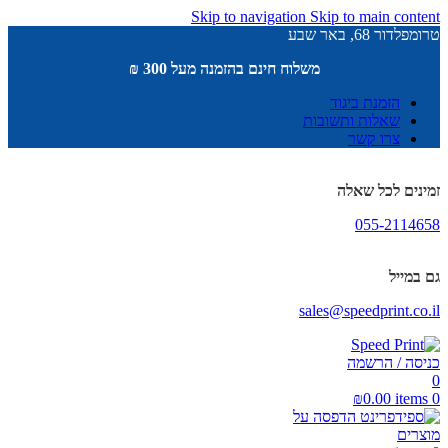
Skip to navigation
Skip to main content
טרומפלדור 68, באר שבע
משלוח חינם בהזמנה מעל 300 ₪
הזמנת ביגוד
שאלות ותשובות
צרו קשר
זמינים לכל שאלה
055-2114658
גם במייל
sales@speedprint.co.il
כניסה / הרשמה
0
₪
0.00
items
0