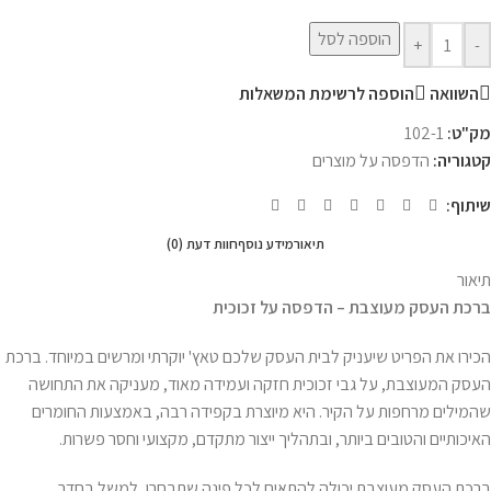
הוספה לסל
+
-
השוואה
הוספה לרשימת המשאלות
מק"ט:
102-1
קטגוריה:
הדפסה על מוצרים
שיתוף:
תיאור
מידע נוסף
חוות דעת (0)
תיאור
ברכת העסק מעוצבת – הדפסה על זכוכית
הכירו את הפריט שיעניק לבית העסק שלכם טאץ' יוקרתי ומרשים במיוחד. ברכת
העסק המעוצבת, על גבי זכוכית חזקה ועמידה מאוד, מעניקה את התחושה
שהמילים מרחפות על הקיר. היא מיוצרת בקפידה רבה, באמצעות החומרים
האיכותיים והטובים ביותר, ובתהליך ייצור מתקדם, מקצועי וחסר פשרות.
ברכת העסק מעוצבת יכולה להתאים לכל פינה שתבחרו, למשל בחדר