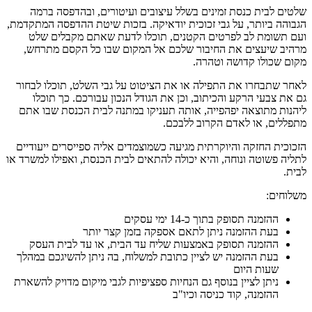
שלטים לבית כנסת זמינים בשלל עיצובים ועיטורים, ובהדפסה ברמה
הגבוהה ביותר, על גבי זכוכית יודאיקה. בזכות שיטת ההדפסה המתקדמת,
ועם תשומת לב לפרטים הקטנים, תוכלו לדעת שאתם מקבלים שלט
מרהיב שיעצים את החיבור שלכם אל המקום שבו כל הקסם מתרחש,
מקום שכולו קדושה וטהרה.
לאחר שתבחרו את התפילה או את הציטוט על גבי השלט, תוכלו לבחור
גם את צבעי הרקע והכיתוב, וכן את הגודל הנכון עבורכם. כך תוכלו
ליהנות מתוצאה יפהפייה, אותה תעניקו במתנה לבית הכנסת שבו אתם
מתפללים, או לאדם הקרוב ללבכם.
הזכוכית החזקה והיוקרתית מגיעה כשמוצמדים אליה ספייסרים ייעודיים
לתליה פשוטה ונוחה, והיא יכולה להתאים לבית הכנסת, ואפילו למשרד או
לבית.
משלוחים:
ההזמנה תסופק בתוך כ-14 ימי עסקים
בעת ההזמנה ניתן לתאם אספקה בזמן קצר יותר
ההזמנה תסופק באמצעות שליח עד הבית, או עד לבית העסק
בעת ההזמנה יש לציין כתובת למשלוח, בה ניתן להשיגכם במהלך
שעות היום
ניתן לציין בנוסף גם הנחיות ספציפיות לגבי מיקום מדויק להשארת
ההזמנה, קוד כניסה וכיו"ב