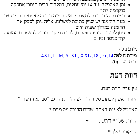
זמן האספקה: עד 14 ימי עסקים, במקרים רבים תיתכן אספקה
מוקדמת יותר
במידת הצורך ניתן לתאם מראש הזמנה דחופה לאספקה בזמן קצר
בעת ההזמנה יש לציין כתובת למשלוח, אליה ניתן לספק את
ההזמנה במהלך שעות היום
ניתן להוסיף הנחיות נוספות, לרבות מיקום מדויק להשארת ההזמנה,
קוד כניסה וכיו"ב
מידע נוסף
מידת חולצה
14
,
16
,
18
,
XXL
,
XL
,
S
,
M
,
L
,
4XL
חוות דעת (0)
חוות דעת
אין עדיין חוות דעת.
היה הראשון לכתוב סקירה “חולצה לחתונה דגם "סבתא חדשה"”
האימייל לא יוצג באתר.
שדות החובה מסומנים
*
הדירוג שלך
*
הביקורת שלך
*