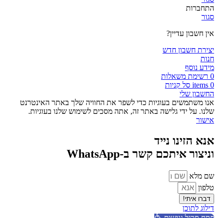
התחברות
סגור
אין חשבון עדיין?
יצירת חשבון חדש
חנות
מידע נוסף
0
רשימת משאלות
0
items
סל קניות
החשבון שלי
אנו משתמשים בעוגיות כדי לשפר את החוויה שלך באתר האינטרנט
שלנו. על ידי גלישה באתר זה, אתה מסכים לשימוש שלנו בעוגיות.
אישור
אנא הזינו נייד
וניצור איתכם קשר ב-WhatsApp
שם מלא
טלפון
דברו איתי!
דילוג לתוכן
פתח סרגל נגישות