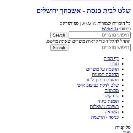
שלט לבית כנסת - אשכחך ירושלים
כל הזכויות שמורות © 2022 | ספידפרינט
פיתוח:
Webzilla
Search
התחל להקליד כדי לראות מוצרים שאתה מחפש.
Search
דף הבית
חנות
הדפסה על מוצרים
הדפסת תמונות
תמונות חיתוך לייזר
שלט לדלת בעיצוב אישי
מבצעים
צרו קשר
הזמנת ביגוד
רשימת משאלות
השוואה
כניסה / הרשמה
סל קניות
סגור