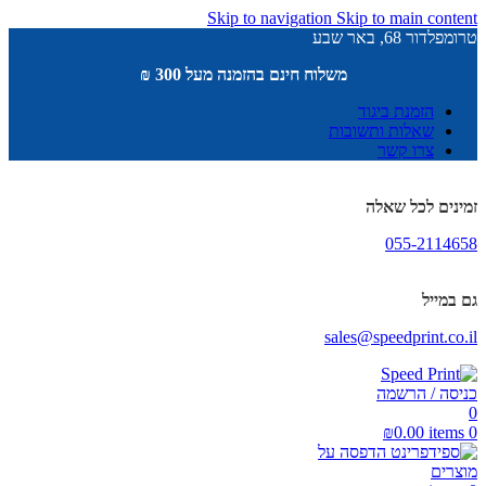
Skip to navigation
Skip to main content
טרומפלדור 68, באר שבע
משלוח חינם בהזמנה מעל 300 ₪
הזמנת ביגוד
שאלות ותשובות
צרו קשר
זמינים לכל שאלה
055-2114658
גם במייל
sales@speedprint.co.il
כניסה / הרשמה
0
₪
0.00
items
0