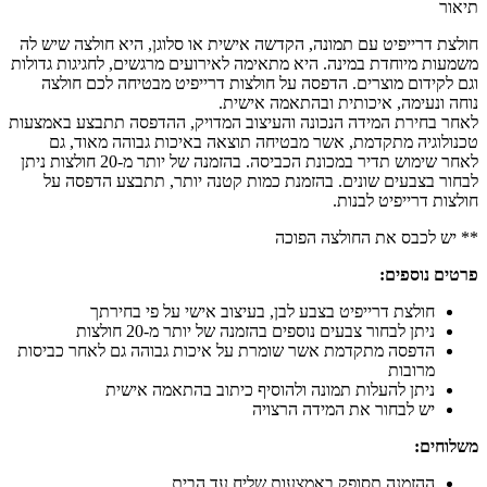
תיאור
חולצת דרייפיט עם תמונה, הקדשה אישית או סלוגן, היא חולצה שיש לה
משמעות מיוחדת במינה. היא מתאימה לאירועים מרגשים, לחגיגות גדולות
וגם לקידום מוצרים. הדפסה על חולצות דרייפיט מבטיחה לכם חולצה
נוחה ונעימה, איכותית ובהתאמה אישית.
לאחר בחירת המידה הנכונה והעיצוב המדויק, ההדפסה תתבצע באמצעות
טכנולוגיה מתקדמת, אשר מבטיחה תוצאה באיכות גבוהה מאוד, גם
לאחר שימוש תדיר במכונת הכביסה. בהזמנה של יותר מ-20 חולצות ניתן
לבחור בצבעים שונים. בהזמנת כמות קטנה יותר, תתבצע הדפסה על
חולצות דרייפיט לבנות.
** יש לכבס את החולצה הפוכה
פרטים נוספים:
חולצת דרייפיט בצבע לבן, בעיצוב אישי על פי בחירתך
ניתן לבחור צבעים נוספים בהזמנה של יותר מ-20 חולצות
הדפסה מתקדמת אשר שומרת על איכות גבוהה גם לאחר כביסות
מרובות
ניתן להעלות תמונה ולהוסיף כיתוב בהתאמה אישית
יש לבחור את המידה הרצויה
משלוחים:
ההזמנה תסופק באמצעות שליח עד הבית