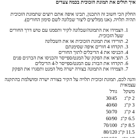
איך תולים את תמונת הזכוכית בכמה צעדים
החלק הכי חשוב זה התכנון, תבינו איפה אתם רוצים שתמונת הזכוכית
תהיה תלויה. (אנו ממליצים ליצור שבלונה לשם סימון החורים).
הצמידו את התמונה/שבלונה לקיר ותסמנו עם טוש דרך החורים
שעל הזכוכית.
תורידו את תמונת הזכוכית או את השבלונה
תקדחו 4 חורים איפה שסימנתם
הכניסו את 4 הדיבלים לתוך החורים
תוציאו את הפקק של המנט/ספייסר והכניסו את הברגים פנים
תקדחו את הבורג עם המנט/ספייסר ל-4 הדיבלים
הצמידו את התמונה בצורה ישרה מול המנט ותסגרו את הפקק
והנה לכם, תמונת זכוכית תלויה על הקיר בצורה ישרה ומושלמת בהתקנה
עצמאית
משקל
גודל
2 ק"ג
30/45
3 ק"ג
40/60
4 ק"ג
50/70
6.5 ק"ג
60/90
8.5 ק"ג
70/100
11.5 ק"ג
80/120