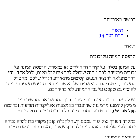
רכישה מאובטחת
תיאור
חוות דעת (0)
תיאור
הדפסת תמונה על זכוכית
על המזנון בסלון, על קיר חדר הילדים או במשרד, הדפסת תמונה על
זכוכית מבטיחה לכם מתנה שיכולה להתאים לכל מקום, ולכל אחד. זוהי
דרך מופלאה להנציח רגעים קסומים מהאירוע הגדול שלכם, מהטיול
המשותף, מצעדיהם הראשונים של הקטנטנים או ממפגש משפחתי. ניתן
להוסיף גם טקסט על גבי התמונה, לפי בחירתכם.
יש להעלות תמונה איכותית ישירות דרך המחשב או המכשיר הנייד.
מומלץ להימנע מתמונות שהועברו באמצעות אפליקציות הודעות (כדוגמת
WhatsApp), בפרט בהדפסת תמונה על זכוכית במידה גדולה יחסית.
במקרה הצורך נציג יצור עמכם קשר לקבלת קובץ מקורי ברזולוציה גבוהה
יותר. לפני שליחת ההזמנה ניתן להוסיף שאלות, הערות או בקשות מיוחד.
העלאת התמונה: