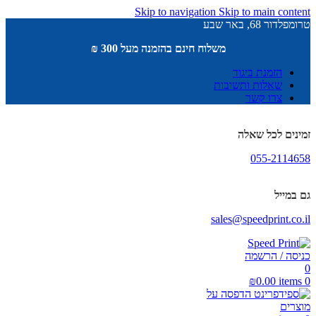
Skip to navigation
Skip to main content
טרומפלדור 68, באר שבע
משלוח חינם בהזמנה מעל 300 ₪
הזמנת ביגוד
שאלות ותשובות
צרו קשר
זמינים לכל שאלה
055-2114658
גם במייל
sales@speedprint.co.il
כניסה / הרשמה
0
₪
0.00
items
0