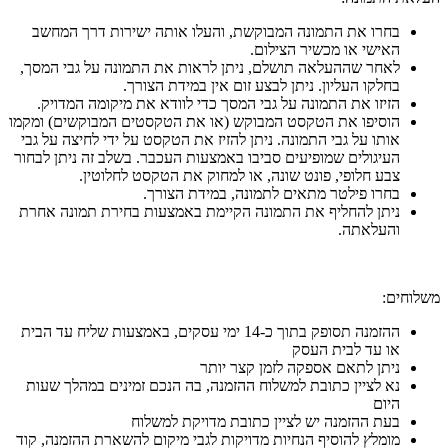
בחרו את התמונה המבוקשת, והעלו אותה ישירות דרך המחשב
האישי או מכשיר הצילום.
לאחר שההעלאה תושלם, ניתן לראות את התמונה על גבי המסך,
בחלקו העליון. ניתן לבצע זום אין במידת הצורך.
הזיזו את התמונה על גבי המסך כדי לוודא את מיקומה המדויק.
הוסיפו את הטקסט המבוקש (או את הטקסטים המבוקשים) ומקמו
אותו על גבי התמונה. ניתן להזיז את הטקסט על ידי לחיצה על גבי
העיגולים שמופיעים סביבו באמצעות העכבר. בשלב זה ניתן לבחור
צבע חלופי, פונט שונה, או למחוק את הטקסט לחלוטין.
בחרו פילטר מתאים לתמונה, במידת הצורך.
ניתן להחליף את התמונה הקיימת באמצעות בחירת תמונה אחרת
והעלאתה.
משלוחים:
ההזמנה תסופק בתוך כ-14 ימי עסקים, באמצעות שליח עד הבית
או עד לבית העסק
ניתן לתאם אספקה לזמן קצר יותר
נא לציין כתובת למשלוח ההזמנה, בה הנכם זמינים במהלך שעות
היום
בעת ההזמנה יש לציין כתובת מדויקת למשלוח
מומלץ להוסיף הנחיות מדויקות לגבי מיקום להשארת ההזמנה, קוד