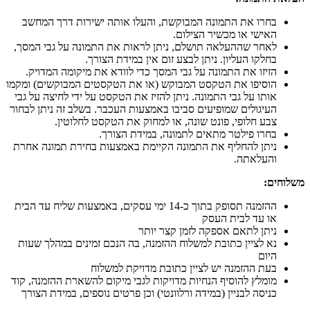
בחרו את התמונה המבוקשת, והעלו אותה ישירות דרך המחשב
האישי או מכשיר הצילום.
לאחר שההעלאה תושלם, ניתן לראות את התמונה על גבי המסך,
בחלקו העליון. ניתן לבצע זום אין במידת הצורך.
הזיזו את התמונה על גבי המסך כדי לוודא את מיקומה המדויק.
הוסיפו את הטקסט המבוקש (או את הטקסטים המבוקשים) ומקמו
אותו על גבי התמונה. ניתן להזיז את הטקסט על ידי לחיצה על גבי
העיגולים שמופיעים סביבו באמצעות העכבר. בשלב זה ניתן לבחור
צבע חלופי, פונט שונה, או למחוק את הטקסט לחלוטין.
בחרו פילטר מתאים לתמונה, במידת הצורך.
ניתן להחליף את התמונה הקיימת באמצעות בחירת תמונה אחרת
והעלאתה.
משלוחים
:
ההזמנה תסופק בתוך כ-14 ימי עסקים, באמצעות שליח עד הבית
או עד לבית העסק
ניתן לתאם אספקה לזמן קצר יותר
נא לציין כתובת למשלוח ההזמנה, בה הנכם זמינים במהלך שעות
היום
בעת ההזמנה יש לציין כתובת מדויקת למשלוח
מומלץ להוסיף הנחיות מדויקות לגבי מיקום להשארת ההזמנה, קוד
כניסה לבניין (במידה ורלוונטי) וכן פרטים נוספים, במידת הצורך