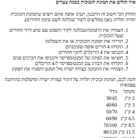
איך תולים את תמונת הזכוכית בכמה צעדים
החלק הכי חשוב זה התכנון, תבינו איפה אתם רוצים שתמונת הזכוכית
תהיה תלויה. (אנו ממליצים ליצור שבלונה לשם סימון החורים).
הצמידו את התמונה/שבלונה לקיר ותסמנו עם טוש דרך החורים
שעל הזכוכית.
תורידו את תמונת הזכוכית או את השבלונה
תקדחו 4 חורים איפה שסימנתם
הכניסו את 4 הדיבלים לתוך החורים
תוציאו את הפקק של המנט/ספייסר והכניסו את הברגים פנים
תקדחו את הבורג עם המנט/ספייסר ל-4 הדיבלים
הצמידו את התמונה בצורה ישרה מול המנט ותסגרו את הפקק
והנה לכם, תמונת זכוכית תלויה על הקיר בצורה ישרה ומושלמת בהתקנה
עצמאית
משקל
גודל
2 ק"ג
30/45
3 ק"ג
40/60
4 ק"ג
50/70
6.5 ק"ג
60/90
8.5 ק"ג
70/100
11.5 ק"ג
80/120