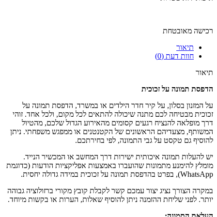
רכישה מאובטחת
תיאור
חוות דעת (0)
תיאור
הדפסת תמונה על זכוכית
על המזנון בסלון, על קיר חדר הילדים או במשרד, הדפסת תמונה על
זכוכית מבטיחה לכם מתנה שיכולה להתאים לכל מקום, ולכל אחד. זוהי
דרך מופלאה להנציח רגעים קסומים מהאירוע הגדול שלכם, מהטיול
המשותף, מצעדיהם הראשונים של הקטנטנים או ממפגש משפחתי. ניתן
להוסיף גם טקסט על גבי התמונה, לפי בחירתכם.
יש להעלות תמונה איכותית ישירות דרך המחשב או המכשיר הנייד.
מומלץ להימנע מתמונות שהועברו באמצעות אפליקציות הודעות (כדוגמת
WhatsApp), בפרט בהדפסת תמונה על זכוכית במידה גדולה יחסית.
במקרה הצורך נציג יצור עמכם קשר לקבלת קובץ מקורי ברזולוציה גבוהה
יותר. לפני שליחת ההזמנה ניתן להוסיף שאלות, הערות או בקשות מיוחד.
העלאת התמונה
: