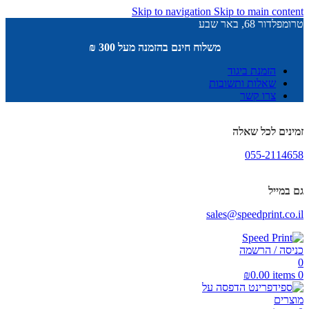
Skip to navigation
Skip to main content
טרומפלדור 68, באר שבע
משלוח חינם בהזמנה מעל 300 ₪
הזמנת ביגוד
שאלות ותשובות
צרו קשר
זמינים לכל שאלה
055-2114658
גם במייל
sales@speedprint.co.il
כניסה / הרשמה
0
₪
0.00
items
0