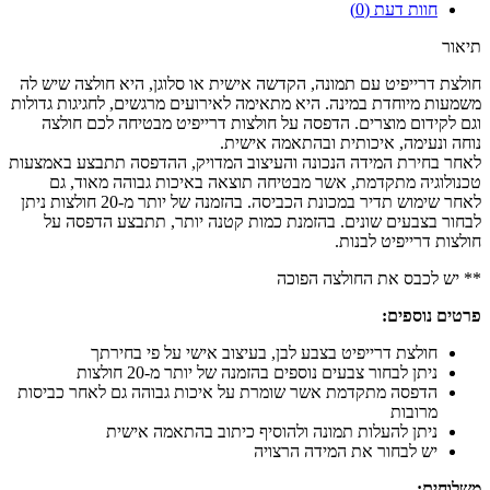
חוות דעת (0)
תיאור
חולצת דרייפיט עם תמונה, הקדשה אישית או סלוגן, היא חולצה שיש לה
משמעות מיוחדת במינה. היא מתאימה לאירועים מרגשים, לחגיגות גדולות
וגם לקידום מוצרים. הדפסה על חולצות דרייפיט מבטיחה לכם חולצה
נוחה ונעימה, איכותית ובהתאמה אישית.
לאחר בחירת המידה הנכונה והעיצוב המדויק, ההדפסה תתבצע באמצעות
טכנולוגיה מתקדמת, אשר מבטיחה תוצאה באיכות גבוהה מאוד, גם
לאחר שימוש תדיר במכונת הכביסה. בהזמנה של יותר מ-20 חולצות ניתן
לבחור בצבעים שונים. בהזמנת כמות קטנה יותר, תתבצע הדפסה על
חולצות דרייפיט לבנות.
** יש לכבס את החולצה הפוכה
פרטים נוספים:
חולצת דרייפיט בצבע לבן, בעיצוב אישי על פי בחירתך
ניתן לבחור צבעים נוספים בהזמנה של יותר מ-20 חולצות
הדפסה מתקדמת אשר שומרת על איכות גבוהה גם לאחר כביסות
מרובות
ניתן להעלות תמונה ולהוסיף כיתוב בהתאמה אישית
יש לבחור את המידה הרצויה
משלוחים: