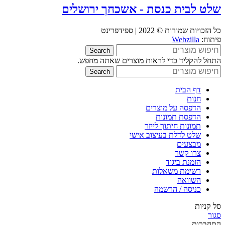
שלט לבית כנסת - אשכחך ירושלים
כל הזכויות שמורות © 2022 | ספידפרינט
פיתוח:
Webzilla
Search
התחל להקליד כדי לראות מוצרים שאתה מחפש.
Search
דף הבית
חנות
הדפסה על מוצרים
הדפסת תמונות
תמונות חיתוך לייזר
שלט לדלת בעיצוב אישי
מבצעים
צרו קשר
הזמנת ביגוד
רשימת משאלות
השוואה
כניסה / הרשמה
סל קניות
סגור
התחברות