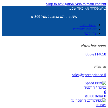
Skip to navigation
Skip to main content
טרומפלדור 68, באר שבע
משלוח חינם בהזמנה מעל 300 ₪
הזמנת ביגוד
שאלות ותשובות
צרו קשר
זמינים לכל שאלה
055-2114658
גם במייל
sales@speedprint.co.il
כניסה / הרשמה
0
₪
0.00
items
0