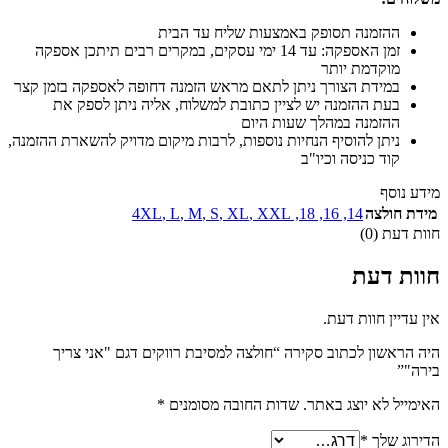
ההזמנה תסופק באמצעות שליח עד הבית
זמן האספקה: עד 14 ימי עסקים, במקרים רבים תיתכן אספקה
מוקדמת יותר
במידת הצורך ניתן לתאם מראש הזמנה דחופה לאספקה בזמן קצר
בעת ההזמנה יש לציין כתובת למשלוח, אליה ניתן לספק את
ההזמנה במהלך שעות היום
ניתן להוסיף הנחיות נוספות, לרבות מיקום מדויק להשארת ההזמנה,
קוד כניסה וכיו"ב
מידע נוסף
מידת חולצה
14
,
16
,
18
,
XXL
,
XL
,
S
,
M
,
L
,
4XL
חוות דעת (0)
חוות דעת
אין עדיין חוות דעת.
היה הראשון לכתוב סקירה “חולצה למסיבת רווקים דגם "אני צריך
בירה"”
האימייל לא יוצג באתר.
שדות החובה מסומנים
*
הדירוג שלך
*