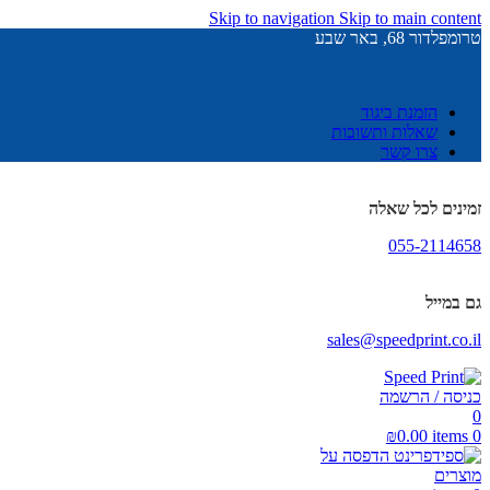
Skip to navigation
Skip to main content
טרומפלדור 68, באר שבע
הזמנת ביגוד
שאלות ותשובות
צרו קשר
זמינים לכל שאלה
055-2114658
גם במייל
sales@speedprint.co.il
כניסה / הרשמה
0
₪
0.00
items
0