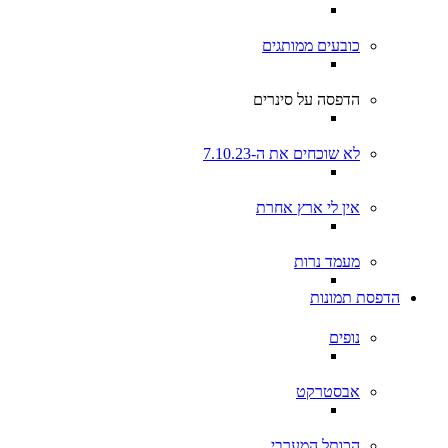
כובעים ממותגים
הדפסה על סינרים
לא שוכחים את ה-7.10.23
אין לי ארץ אחרת
מעמד נרות
הדפסת תמונות
נופים
אבסטרקט
הכותל המערבי