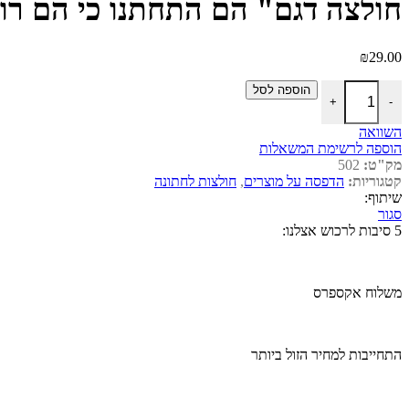
חולצה דגם" הם התחתנו כי הם רוצ
₪
29.00
כמות של חולצה דגם" הם התחתנו כי הם רוצים אחד כמוני"
הוספה לסל
+
-
השוואה
הוספה לרשימת המשאלות
מק"ט:
502
קטגוריות:
הדפסה על מוצרים
,
חולצות לחתונה
שיתוף:
סגור
5 סיבות לרכוש אצלנו:
משלוח אקספרס
התחייבות למחיר הזול ביותר