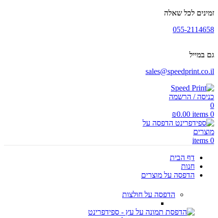
זמינים לכל שאלה
055-2114658
גם במייל
sales@speedprint.co.il
כניסה / הרשמה
0
₪
0.00
items
0
items
0
דף הבית
חנות
הדפסה על מוצרים
הדפסה על חולצות