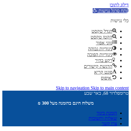
דילוג לתוכן
פתח סרגל נגישות
כלי נגישות
הגדל טקסט
הקטן טקסט
גווני אפור
ניגודיות גבוהה
ניגודיות הפוכה
רקע בהיר
הדגשת קישורים
פונט קריא
איפוס
Skip to navigation
Skip to main content
טרומפלדור 68, באר שבע
משלוח חינם בהזמנה מעל 300 ₪
הזמנת ביגוד
שאלות ותשובות
צרו קשר