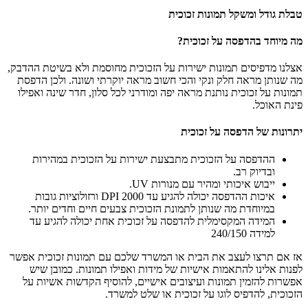
טבלת גודל ומשקל תמונות זכוכית
מה מיוחד בהדפסה על זכוכית?
אצלנו מדפיסים תמונות ישירות על הזכוכית מחוסמת ולא בשיטת ההדבק,
מה שנותן מראה חלק ונקי והכי חשוב מראה יוקרתי ושונה. ולכן הדפסת
תמונות על זכוכית נותנת מראה יפה ומודרני לכל סלון, חדר שינה ואפילו
פינת האוכל.
יתרונות של הדפסה על זכוכית
ההדפסה על הזכוכית מתבצעת ישירות על הזכוכית במהירות
ובדיוק רב.
ייבוש איכותי ומהיר עם מנורות UV.
איכות ההדפסה יכולה להגיע עד 2000 DPI ורזולוציות גובות
במיוחדת מה שנותן לתמונת הזכוכית צבעים חיים וחדים יותר.
המידה המקסימלית להדפסה על זכוכית אחת יכולה להגיע עד
למידה 240/150
אז אם תרצו לעצב את הבית או המשרד שלכם עם תמונות זכוכית אפשר
לפנות אלינו להתאמות אישיות של מידות ואפילו תמונות. כמובן שיש
אפשרות להזמין תמונות ועיצובים אישיים, להוסיף הקדשות אשיות על
הזכוכית, להדפיס לוגו על זכוכית או שלט למשרד.