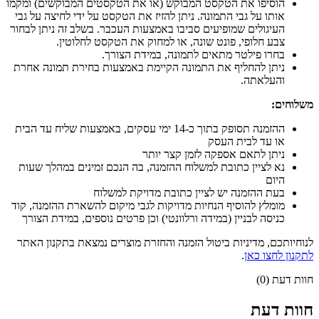
הוסיפו את הטקסט המבוקש (או את הטקסטים המבוקשים) ומקמו
אותו על גבי התמונה. ניתן להזיז את הטקסט על ידי לחיצה על גבי
העיגולים שמופיעים סביבו באמצעות העכבר. בשלב זה ניתן לבחור
צבע חלופי, פונט שונה, או למחוק את הטקסט לחלוטין.
בחרו פילטר מתאים לתמונה, במידת הצורך.
ניתן להחליף את התמונה הקיימת באמצעות בחירת תמונה אחרת
והעלאתה.
משלוחים
:
ההזמנה תסופק בתוך כ-14 ימי עסקים, באמצעות שליח עד הבית
או עד לבית העסק
ניתן לתאם אספקה לזמן קצר יותר
נא לציין כתובת למשלוח ההזמנה, בה הנכם זמינים במהלך שעות
היום
בעת ההזמנה יש לציין כתובת מדויקת למשלוח
מומלץ להוסיף הנחיות מדויקות לגבי מיקום להשארת ההזמנה, קוד
כניסה לבניין (במידה ורלוונטי) וכן פרטים נוספים, במידת הצורך
לנוחיותכם, מדיניות ביטול הזמנה והחזרת מוצרים נמצאת בתקנון האתר
לתקנון לחצו כאן
.
חוות דעת (0)
חוות דעת