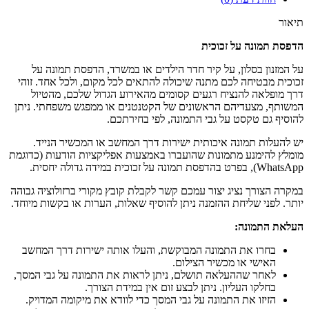
תיאור
הדפסת תמונה על זכוכית
על המזנון בסלון, על קיר חדר הילדים או במשרד, הדפסת תמונה על
זכוכית מבטיחה לכם מתנה שיכולה להתאים לכל מקום, ולכל אחד. זוהי
דרך מופלאה להנציח רגעים קסומים מהאירוע הגדול שלכם, מהטיול
המשותף, מצעדיהם הראשונים של הקטנטנים או ממפגש משפחתי. ניתן
להוסיף גם טקסט על גבי התמונה, לפי בחירתכם.
יש להעלות תמונה איכותית ישירות דרך המחשב או המכשיר הנייד.
מומלץ להימנע מתמונות שהועברו באמצעות אפליקציות הודעות (כדוגמת
WhatsApp), בפרט בהדפסת תמונה על זכוכית במידה גדולה יחסית.
במקרה הצורך נציג יצור עמכם קשר לקבלת קובץ מקורי ברזולוציה גבוהה
יותר. לפני שליחת ההזמנה ניתן להוסיף שאלות, הערות או בקשות מיוחד.
העלאת התמונה
:
בחרו את התמונה המבוקשת, והעלו אותה ישירות דרך המחשב
האישי או מכשיר הצילום.
לאחר שההעלאה תושלם, ניתן לראות את התמונה על גבי המסך,
בחלקו העליון. ניתן לבצע זום אין במידת הצורך.
הזיזו את התמונה על גבי המסך כדי לוודא את מיקומה המדויק.