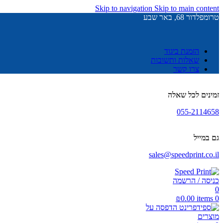
Skip to navigation
Skip to main content
טרומפלדור 68, באר שבע
הזמנת ביגוד
שאלות ותשובות
צרו קשר
זמינים לכל שאלה
055-2114658
גם במייל
sales@speedprint.co.il
כניסה / הרשמה
0
₪
0.00
items
0