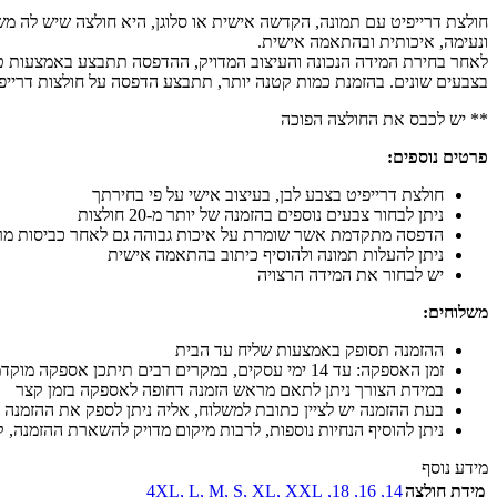
חולצת דרייפיט עם תמונה, הקדשה אישית או סלוגן, היא חולצה שיש לה מש
ונעימה, איכותית ובהתאמה אישית.
בצבעים שונים. בהזמנת כמות קטנה יותר, תתבצע הדפסה על חולצות דרייפי
** יש לכבס את החולצה הפוכה
פרטים נוספים:
חולצת דרייפיט בצבע לבן, בעיצוב אישי על פי בחירתך
ניתן לבחור צבעים נוספים בהזמנה של יותר מ-20 חולצות
הדפסה מתקדמת אשר שומרת על איכות גבוהה גם לאחר כביסות מר
ניתן להעלות תמונה ולהוסיף כיתוב בהתאמה אישית
יש לבחור את המידה הרצויה
משלוחים:
ההזמנה תסופק באמצעות שליח עד הבית
זמן האספקה: עד 14 ימי עסקים, במקרים רבים תיתכן אספקה מוקדמת יותר
במידת הצורך ניתן לתאם מראש הזמנה דחופה לאספקה בזמן קצר
בעת ההזמנה יש לציין כתובת למשלוח, אליה ניתן לספק את ההזמנה 
ניתן להוסיף הנחיות נוספות, לרבות מיקום מדויק להשארת ההזמנה, קו
מידע נוסף
מידת חולצה
14
,
16
,
18
,
XXL
,
XL
,
S
,
M
,
L
,
4XL