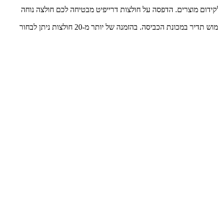
קידום מוצרים. הדפסה על חולצות דרייפיט מבטיחה לכם חולצה נוחה
לאחר בחירת המידה הנכונה והעיצוב המדויק, ההדפסה תתבצע באמצעות טכנולוגיה מתקדמת, אשר מבטיחה תוצאה באיכות גבוהה מאוד, גם לאחר שימוש תדיר במכונת הכביסה. בהזמנה של יותר מ-20 חולצות ניתן לבחור