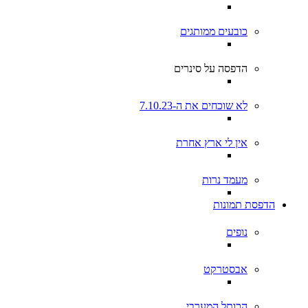
כובעים ממותגים
הדפסה על סינרים
לא שוכחים את ה-7.10.23
אין לי ארץ אחרת
מעמד נרות
הדפסת תמונות
נופים
אבסטרקט
הכותל המערבי