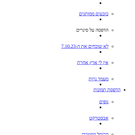
כובעים ממותגים
הדפסה על סינרים
לא שוכחים את ה-7.10.23
אין לי ארץ אחרת
מעמד נרות
הדפסת תמונות
נופים
אבסטרקט
הכותל המערבי