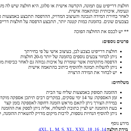
חולצת דרייפיט עם תמונה, הקדשה אישית או סלוגן, היא חולצה שיש לה מש
ונעימה, איכותית ובהתאמה אישית.
בצבעים שונים. בהזמנת כמות קטנה יותר, תתבצע הדפסה על חולצות דרייפי
** יש לכבס את החולצה הפוכה
פרטים נוספים:
חולצת דרייפיט בצבע לבן, בעיצוב אישי על פי בחירתך
ניתן לבחור צבעים נוספים בהזמנה של יותר מ-20 חולצות
הדפסה מתקדמת אשר שומרת על איכות גבוהה גם לאחר כביסות מר
ניתן להעלות תמונה ולהוסיף כיתוב בהתאמה אישית
יש לבחור את המידה הרצויה
משלוחים:
ההזמנה תסופק באמצעות שליח עד הבית
זמן האספקה: עד 14 ימי עסקים, במקרים רבים תיתכן אספקה מוקדמת יותר
במידת הצורך ניתן לתאם מראש הזמנה דחופה לאספקה בזמן קצר
בעת ההזמנה יש לציין כתובת למשלוח, אליה ניתן לספק את ההזמנה 
ניתן להוסיף הנחיות נוספות, לרבות מיקום מדויק להשארת ההזמנה, קו
מידע נוסף
מידת חולצה
14
,
16
,
18
,
XXL
,
XL
,
S
,
M
,
L
,
4XL