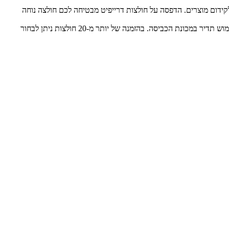
קידום מוצרים. הדפסה על חולצות דרייפיט מבטיחה לכם חולצה נוחה
לאחר בחירת המידה הנכונה והעיצוב המדויק, ההדפסה תתבצע באמצעות טכנולוגיה מתקדמת, אשר מבטיחה תוצאה באיכות גבוהה מאוד, גם לאחר שימוש תדיר במכונת הכביסה. בהזמנה של יותר מ-20 חולצות ניתן לבחור