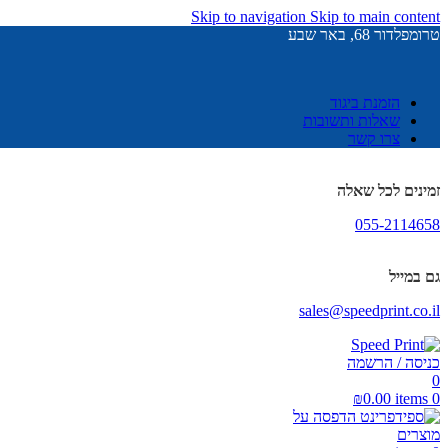
Skip to navigation
Skip to main content
טרומפלדור 68, באר שבע
הזמנת ביגוד
שאלות ותשובות
צרו קשר
זמינים לכל שאלה
055-2114658
גם במייל
sales@speedprint.co.il
כניסה / הרשמה
0
₪
0.00
items
0