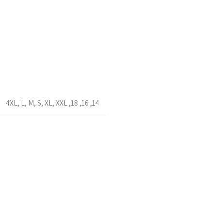
4XL
,
L
,
M
,
S
,
XL
,
XXL
,
18
,
16
,
14