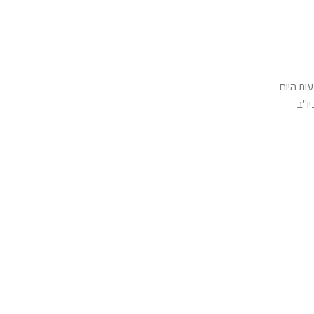
ות היום
יו"ב