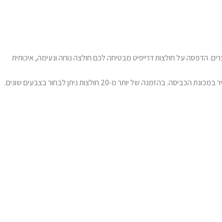
רים. הדפסה על חולצות דרייפיט מבטיחה לכם חולצה נוחה ונעימה, איכותית
לאחר בחירת המידה הנכונה והעיצוב המדויק, ההדפסה תתבצע באמצעות טכנולוגיה מתקדמת, אשר מבטיחה תוצאה באיכות גבוהה מאוד, גם לאחר שימוש תדיר במכונת הכביסה. בהזמנה של יותר מ-20 חולצות ניתן לבחור בצבעים שונים.