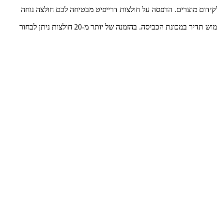
קידום מוצרים. הדפסה על חולצות דרייפיט מבטיחה לכם חולצה נוחה
לאחר בחירת המידה הנכונה והעיצוב המדויק, ההדפסה תתבצע באמצעות טכנולוגיה מתקדמת, אשר מבטיחה תוצאה באיכות גבוהה מאוד, גם לאחר שימוש תדיר במכונת הכביסה. בהזמנה של יותר מ-20 חולצות ניתן לבחור