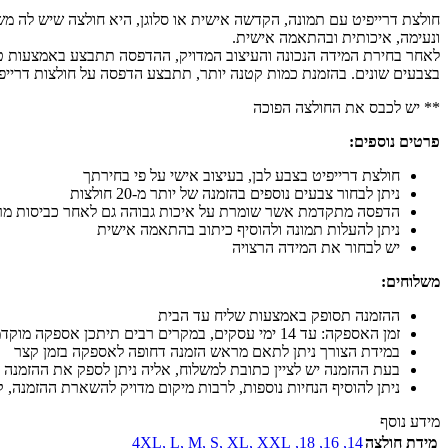
חולצת דרייפיט עם תמונה, הקדשה אישית או סלוגן, היא חולצה שיש לה מש
ונעימה, איכותית ובהתאמה אישית.
בצבעים שונים. בהזמנת כמות קטנה יותר, תתבצע הדפסה על חולצות דרייפי
** יש לכבס את החולצה הפוכה
פרטים נוספים:
חולצת דרייפיט בצבע לבן, בעיצוב אישי על פי בחירתך
ניתן לבחור צבעים נוספים בהזמנה של יותר מ-20 חולצות
הדפסה מתקדמת אשר שומרת על איכות גבוהה גם לאחר כביסות מר
ניתן להעלות תמונה ולהוסיף כיתוב בהתאמה אישית
יש לבחור את המידה הרצויה
משלוחים:
ההזמנה תסופק באמצעות שליח עד הבית
זמן האספקה: עד 14 ימי עסקים, במקרים רבים תיתכן אספקה מוקדמת יותר
במידת הצורך ניתן לתאם מראש הזמנה דחופה לאספקה בזמן קצר
בעת ההזמנה יש לציין כתובת למשלוח, אליה ניתן לספק את ההזמנה 
ניתן להוסיף הנחיות נוספות, לרבות מיקום מדויק להשארת ההזמנה, קו
מידע נוסף
מידת חולצה
14
,
16
,
18
,
XXL
,
XL
,
S
,
M
,
L
,
4XL