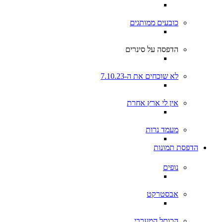
כובעים ממותגים
הדפסה על סינרים
לא שוכחים את ה-7.10.23
אין לי ארץ אחרת
מעמד נרות
הדפסת תמונות
נופים
אבסטרקט
הכותל המערבי