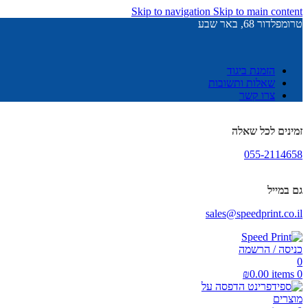
Skip to navigation
Skip to main content
טרומפלדור 68, באר שבע
הזמנת ביגוד
שאלות ותשובות
צרו קשר
זמינים לכל שאלה
055-2114658
גם במייל
sales@speedprint.co.il
כניסה / הרשמה
0
₪
0.00
items
0