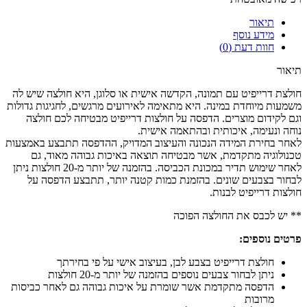
תיאור
מידע נוסף
חוות דעת (0)
תיאור
חולצת דרייפיט עם תמונה, הקדשה אישית או סלוגן, היא חולצה שיש לה
משמעות מיוחדת במינה. היא מתאימה לאירועים מרגשים, לחגיגות גדולות
וגם לקידום מוצרים. הדפסה על חולצות דרייפיט מבטיחה לכם חולצה
נוחה ונעימה, איכותית ובהתאמה אישית.
לאחר בחירת המידה הנכונה והעיצוב המדויק, ההדפסה תתבצע באמצעות
טכנולוגיה מתקדמת, אשר מבטיחה תוצאה באיכות גבוהה מאוד, גם
לאחר שימוש תדיר במכונת הכביסה. בהזמנה של יותר מ-20 חולצות ניתן
לבחור בצבעים שונים. בהזמנת כמות קטנה יותר, תתבצע הדפסה על
חולצות דרייפיט לבנות.
** יש לכבס את החולצה הפוכה
פרטים נוספים:
חולצת דרייפיט בצבע לבן, בעיצוב אישי על פי בחירתך
ניתן לבחור צבעים נוספים בהזמנה של יותר מ-20 חולצות
הדפסה מתקדמת אשר שומרת על איכות גבוהה גם לאחר כביסות
מרובות