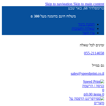
Skip to navigation
Skip to main content
טרומפלדור 68, באר שבע
משלוח חינם בהזמנה מעל 300 ₪
הזמנת ביגוד
שאלות ותשובות
צרו קשר
זמינים לכל שאלה
055-2114658
גם במייל
sales@speedprint.co.il
כניסה / הרשמה
0
₪
0.00
items
0