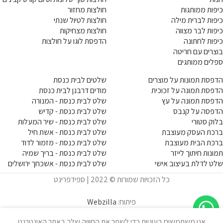
כיפות ממותגות
חולצות מחזור
כיפות לברית מילה
חולצות לטיול שנתי
כיפות לבר מצווה
חולצות מצחיקות
כיפות לחתונה
הדפסת לוגו על חולצות
בוצרים עם חריטה
ספלים ממותגים
הדפסת תמונות על מוצרים
שלטים לבית כנסת
הדפסת תמונה על זכוכית
מודים דרבנן לבית כנסת
הדפסת תמונה על עץ
שלט לבית כנסת - המנורה
הדפסה על קנבס
שלט לבית כנסת - קדיש
בלוק סטורי
שלט לבית כנסת - שיר המעלות
ברכת העסק מעוצבת
שלט לבית כנסת - אשת חיל
ברכת הבית מעוצבת
שלט לבית כנסת - מזמור לדוד
תמונות חיתוך לייזר
שלט לבית כנסת - בריך שמיה
שלט לדלת בעיצוב אישי
שלט לבית כנסת - אשכחך ירושלים
כל הזכויות שמורות © 2022 | ספידפרינט
פיתוח:
Webzilla
אנו משתמשים בעוגיות כדי לשפר את החוויה שלך באתר האינטרנט