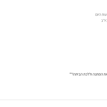
ות היום
יו"ב
את המתנה וללכת הביתה!"”