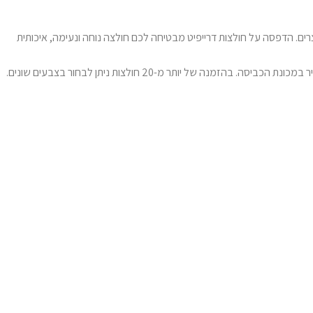
רים. הדפסה על חולצות דרייפיט מבטיחה לכם חולצה נוחה ונעימה, איכותית
לאחר בחירת המידה הנכונה והעיצוב המדויק, ההדפסה תתבצע באמצעות טכנולוגיה מתקדמת, אשר מבטיחה תוצאה באיכות גבוהה מאוד, גם לאחר שימוש תדיר במכונת הכביסה. בהזמנה של יותר מ-20 חולצות ניתן לבחור בצבעים שונים.