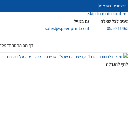
Skip to navigation
פלדור 68, באר שבע
Skip to main content
ינים לכל שאלה
גם במייל
sales@speedprint.co.il
055-21146
דף הבית
חנות
הדפסה 
לחץ להגדלה