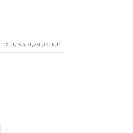
4XL
,
L
,
M
,
S
,
XL
,
XXL
,
18
,
16
,
14