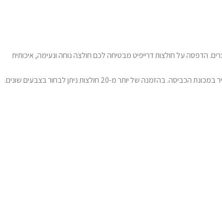
רים. הדפסה על חולצות דרייפיט מבטיחה לכם חולצה נוחה ונעימה, איכותית
לאחר בחירת המידה הנכונה והעיצוב המדויק, ההדפסה תתבצע באמצעות טכנולוגיה מתקדמת, אשר מבטיחה תוצאה באיכות גבוהה מאוד, גם לאחר שימוש תדיר במכונת הכביסה. בהזמנה של יותר מ-20 חולצות ניתן לבחור בצבעים שונים.