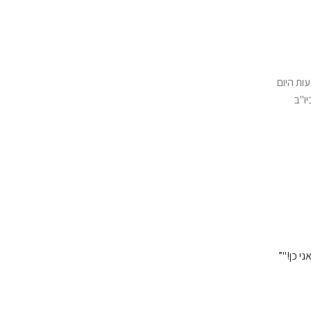
ות היום
יו"ב
י כן!"”