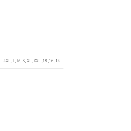
4XL
,
L
,
M
,
S
,
XL
,
XXL
,
18
,
16
,
14