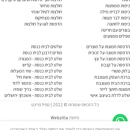
כיפות ממותגות
חולצות מחזור
כיפות לברית מילה
חולצות לטיול שנתי
כיפות לבר מצווה
חולצות מצחיקות
כיפות לחתונה
הדפסת לוגו על חולצות
בוצרים עם חריטה
ספלים ממותגים
הדפסת תמונות על מוצרים
שלטים לבית כנסת
הדפסת תמונה על זכוכית
מודים דרבנן לבית כנסת
הדפסת תמונה על עץ
שלט לבית כנסת - המנורה
הדפסה על קנבס
שלט לבית כנסת - קדיש
בלוק סטורי
שלט לבית כנסת - שיר המעלות
ברכת העסק מעוצבת
שלט לבית כנסת - אשת חיל
ברכת הבית מעוצבת
שלט לבית כנסת - מזמור לדוד
תמונות חיתוך לייזר
שלט לבית כנסת - בריך שמיה
שלט לדלת בעיצוב אישי
שלט לבית כנסת - אשכחך ירושלים
כל הזכויות שמורות © 2022 | ספידפרינט
פיתוח:
Webzilla
אנו משתמשים בעוגיות כדי לשפר את החוויה שלך באתר האינטרנט