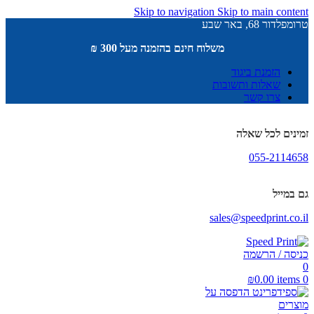
Skip to navigation
Skip to main content
טרומפלדור 68, באר שבע
משלוח חינם בהזמנה מעל 300 ₪
הזמנת ביגוד
שאלות ותשובות
צרו קשר
זמינים לכל שאלה
055-2114658
גם במייל
sales@speedprint.co.il
כניסה / הרשמה
0
₪
0.00
items
0