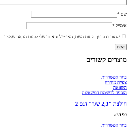
שם
*
אימייל
*
שמור בדפדפן זה את השם, האימייל והאתר שלי לפעם הבאה שאגיב.
מוצרים קשורים
למוצר
בחר אפשרויות
זה
צפייה מהירה
יש
השוואה
מספר
הוספה לרשימת המשאלות
סוגים.
ניתן
חולצת "2,3 שגר" דגם 2
לבחור
את
₪
39.90
האפשרויות
בעמוד
למוצר
בחר אפשרויות
המוצר