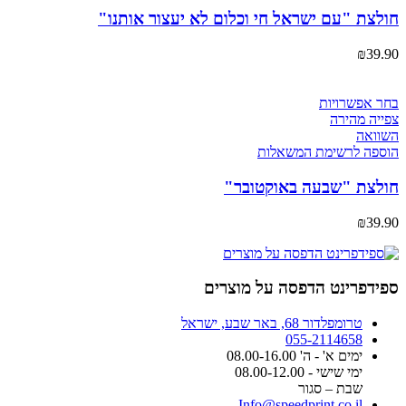
ניתן
חולצת "עם ישראל חי וכלום לא יעצור אותנו"
לבחור
את
₪
39.90
האפשרויות
בעמוד
המוצר
למוצר
בחר אפשרויות
זה
צפייה מהירה
יש
השוואה
מספר
הוספה לרשימת המשאלות
סוגים.
ניתן
חולצת "שבעה באוקטובר"
לבחור
את
₪
39.90
האפשרויות
בעמוד
המוצר
ספידפרינט הדפסה על מוצרים
טרומפלדור 68, באר שבע, ישראל
055-2114658
ימים א' - ה' 08.00-16.00
ימי שישי - 08.00-12.00
שבת – סגור
Info@speedprint.co.il