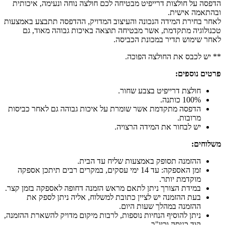
הדפסה על חולצות דרייפיט מבטיחה לכם חולצה נוחה ונעימה, איכותית
ובהתאמה אישית.
לאחר בחירת המידה הנכונה והעיצוב המדויק, ההדפסה תתבצע באמצעות
טכנולוגיה מתקדמת, אשר מבטיחה תוצאה באיכות גבוהה מאוד, גם
לאחר שימוש תדיר במכונת הכביסה.
** יש לכבס את החולצה הפוכה.
פרטים נוספים:
חולצת דרייפיט בצבע שחור.
100% כותנה.
הדפסה מתקדמת אשר שומרת על איכות גבוהה גם לאחר כביסות
מרובות.
יש לבחור את המידה הרצויה.
משלוחים:
ההזמנה תסופק באמצעות שליח עד הבית.
זמן האספקה: עד 14 ימי עסקים, במקרים רבים תיתכן אספקה
מוקדמת יותר.
במידת הצורך ניתן לתאם מראש הזמנה דחופה לאספקה בזמן קצר.
בעת ההזמנה יש לציין כתובת למשלוח, אליה ניתן לספק את
ההזמנה במהלך שעות היום.
ניתן להוסיף הנחיות נוספות, לרבות מיקום מדויק להשארת ההזמנה,
קוד כניסה וכיו"ב.