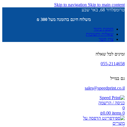
Skip to navigation
Skip to main content
טרומפלדור 68, באר שבע
משלוח חינם בהזמנה מעל 300 ₪
הזמנת ביגוד
שאלות ותשובות
צרו קשר
זמינים לכל שאלה
055-2114658
גם במייל
sales@speedprint.co.il
כניסה / הרשמה
0
₪
0.00
items
0