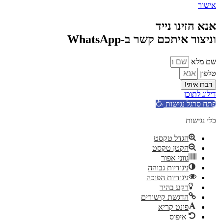
אישור
אנא הזינו נייד
וניצור איתכם קשר ב-WhatsApp
שם מלא
טלפון
דברו איתי!
דילוג לתוכן
פתח סרגל נגישות
כלי נגישות
הגדל טקסט
הקטן טקסט
גווני אפור
ניגודיות גבוהה
ניגודיות הפוכה
רקע בהיר
הדגשת קישורים
פונט קריא
איפוס