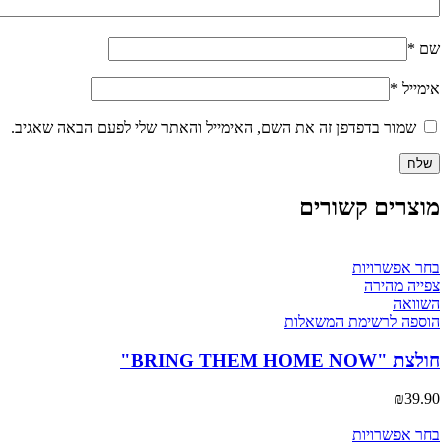
שם
*
אימייל
*
שמור בדפדפן זה את השם, האימייל והאתר שלי לפעם הבאה שאגיב.
מוצרים קשורים
למוצר
בחר אפשרויות
זה
צפייה מהירה
יש
השוואה
מספר
הוספה לרשימת המשאלות
סוגים.
ניתן
חולצת "BRING THEM HOME NOW"
לבחור
את
₪
39.90
האפשרויות
בעמוד
למוצר
בחר אפשרויות
המוצר