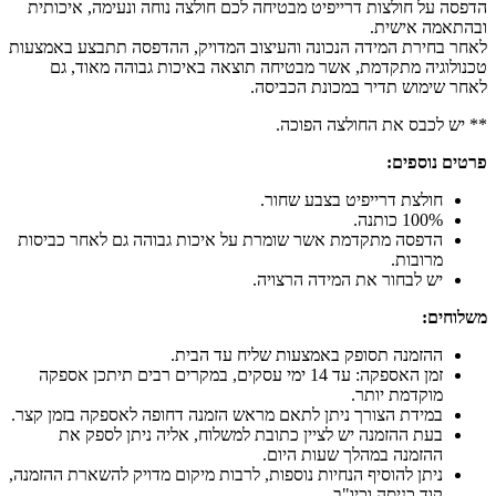
הדפסה על חולצות דרייפיט מבטיחה לכם חולצה נוחה ונעימה, איכותית
ובהתאמה אישית.
לאחר בחירת המידה הנכונה והעיצוב המדויק, ההדפסה תתבצע באמצעות
טכנולוגיה מתקדמת, אשר מבטיחה תוצאה באיכות גבוהה מאוד, גם
לאחר שימוש תדיר במכונת הכביסה.
** יש לכבס את החולצה הפוכה.
פרטים נוספים:
חולצת דרייפיט בצבע שחור.
100% כותנה.
הדפסה מתקדמת אשר שומרת על איכות גבוהה גם לאחר כביסות
מרובות.
יש לבחור את המידה הרצויה.
משלוחים:
ההזמנה תסופק באמצעות שליח עד הבית.
זמן האספקה: עד 14 ימי עסקים, במקרים רבים תיתכן אספקה
מוקדמת יותר.
במידת הצורך ניתן לתאם מראש הזמנה דחופה לאספקה בזמן קצר.
בעת ההזמנה יש לציין כתובת למשלוח, אליה ניתן לספק את
ההזמנה במהלך שעות היום.
ניתן להוסיף הנחיות נוספות, לרבות מיקום מדויק להשארת ההזמנה,
קוד כניסה וכיו"ב.