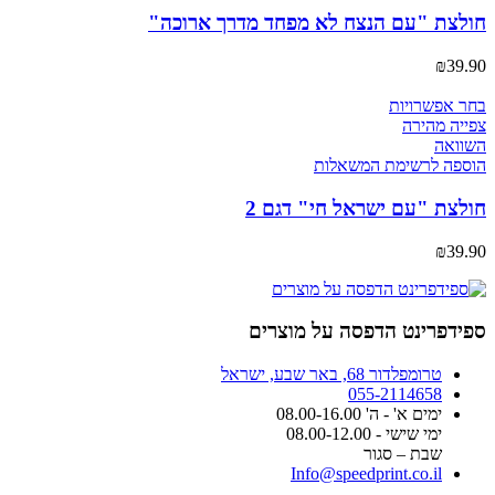
ניתן
חולצת "עם הנצח לא מפחד מדרך ארוכה"
לבחור
את
₪
39.90
האפשרויות
בעמוד
למוצר
בחר אפשרויות
המוצר
זה
צפייה מהירה
יש
השוואה
מספר
הוספה לרשימת המשאלות
סוגים.
ניתן
חולצת "עם ישראל חי" דגם 2
לבחור
את
₪
39.90
האפשרויות
בעמוד
המוצר
ספידפרינט הדפסה על מוצרים
טרומפלדור 68, באר שבע, ישראל
055-2114658
ימים א' - ה' 08.00-16.00
ימי שישי - 08.00-12.00
שבת – סגור
Info@speedprint.co.il