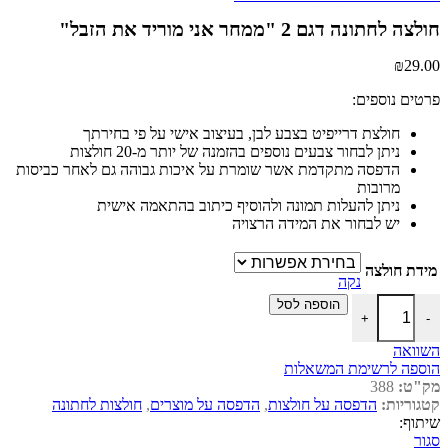
חולצה לחתונה דגם 2 "ממחר אני מוריד את הזבל"
₪
29.00
פרטים נוספים:
חולצת דרייפיט בצבע לבן, בעיצוב אישי על פי בחירתך
ניתן לבחור צבעים נוספים בהזמנה של יותר מ-20 חולצות
הדפסה מתקדמת אשר שומרת על איכות גבוהה גם לאחר כביסות
מרובות
ניתן להעלות תמונה ולהוסיף כיתוב בהתאמה אישית
יש לבחור את המידה הרצויה
מידת חולצה
נקה
כמות של חולצה לחתונה דגם 2 "ממחר אני מוריד את הזבל"
הוספה לסל
+
-
השוואה
הוספה לרשימת המשאלות
מק"ט:
388
קטגוריות:
הדפסה על חולצות
,
הדפסה על מוצרים
,
חולצות לחתונה
שיתוף:
סגור