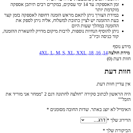
זמן האספקה: עד 14 ימי עסקים, במקרים רבים תיתכן אספקה
מוקדמת יותר
במידת הצורך ניתן לתאם מראש הזמנה דחופה לאספקה בזמן קצר
בעת ההזמנה יש לציין כתובת למשלוח, אליה ניתן לספק את
ההזמנה במהלך שעות היום
ניתן להוסיף הנחיות נוספות, לרבות מיקום מדויק להשארת ההזמנה,
קוד כניסה וכיו"ב
מידע נוסף
מידת חולצה
14
,
16
,
18
,
XXL
,
XL
,
S
,
M
,
L
,
4XL
חוות דעת (0)
חוות דעת
אין עדיין חוות דעת.
היה הראשון לכתוב סקירה “חולצה לחתונה דגם 2 "ממחר אני מוריד את
הזבל"”
האימייל לא יוצג באתר.
שדות החובה מסומנים
*
הדירוג שלך
*
הביקורת שלך
*