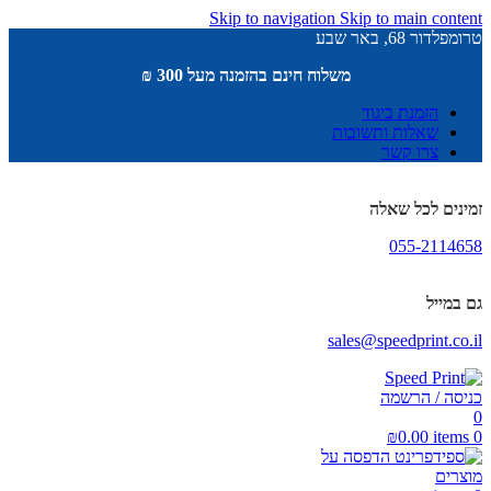
Skip to navigation
Skip to main content
טרומפלדור 68, באר שבע
משלוח חינם בהזמנה מעל 300 ₪
הזמנת ביגוד
שאלות ותשובות
צרו קשר
זמינים לכל שאלה
055-2114658
גם במייל
sales@speedprint.co.il
כניסה / הרשמה
0
₪
0.00
items
0