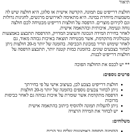
תיאור
חולצת דרייפיט עם תמונה, הקדשה אישית או סלוגן, היא חולצה שיש לה
משמעות מיוחדת במינה. היא מתאימה לאירועים מרגשים, לחגיגות גדולות
וגם לקידום מוצרים. הדפסה על חולצות דרייפיט מבטיחה לכם חולצה
נוחה ונעימה, איכותית ובהתאמה אישית.
לאחר בחירת המידה הנכונה והעיצוב המדויק, ההדפסה תתבצע באמצעות
טכנולוגיה מתקדמת, אשר מבטיחה תוצאה באיכות גבוהה מאוד, גם
לאחר שימוש תדיר במכונת הכביסה. בהזמנה של יותר מ-20 חולצות ניתן
לבחור בצבעים שונים. בהזמנת כמות קטנה יותר, תתבצע הדפסה על
חולצות דרייפיט לבנות.
** יש לכבס את החולצה הפוכה
פרטים נוספים:
חולצת דרייפיט בצבע לבן, בעיצוב אישי על פי בחירתך
ניתן לבחור צבעים נוספים בהזמנה של יותר מ-20 חולצות
הדפסה מתקדמת אשר שומרת על איכות גבוהה גם לאחר כביסות
מרובות
ניתן להעלות תמונה ולהוסיף כיתוב בהתאמה אישית
יש לבחור את המידה הרצויה
משלוחים:
ההזמנה תסופק באמצעות שליח עד הבית