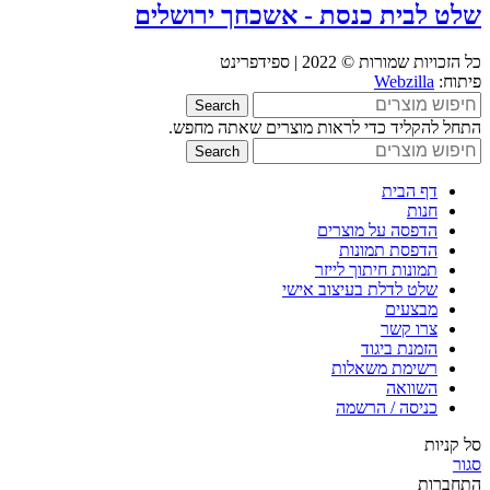
שלט לבית כנסת - אשכחך ירושלים
כל הזכויות שמורות © 2022 | ספידפרינט
פיתוח:
Webzilla
Search
התחל להקליד כדי לראות מוצרים שאתה מחפש.
Search
דף הבית
חנות
הדפסה על מוצרים
הדפסת תמונות
תמונות חיתוך לייזר
שלט לדלת בעיצוב אישי
מבצעים
צרו קשר
הזמנת ביגוד
רשימת משאלות
השוואה
כניסה / הרשמה
סל קניות
סגור
התחברות