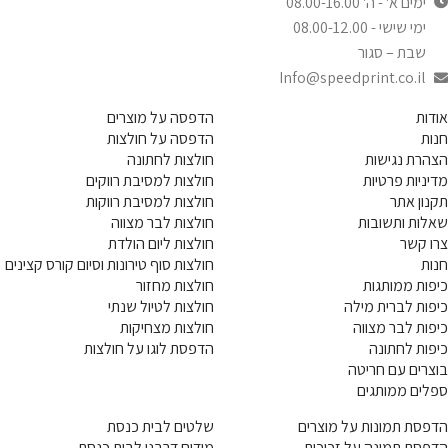
ימים א' - ה' 08.00-16.00
ימי שישי - 08.00-12.00
שבת – סגור
Info@speedprint.co.il
אודות
הדפסה על מוצרים
חנות
הדפסה על חולצות
הצהרת נגישות
חולצות לחתונה
מדיניות פרטיות
חולצות למסיבת רווקים
תקנון אתר
חולצות למסיבת רווקות
שאלות ותשובות
חולצות לבר מצווה
צרו קשר
חולצות ליום הולדת
חנות
חולצות סוף טירונות וסיום קורס קצינים
כיפות ממותגות
חולצות מחזור
כיפות לברית מילה
חולצות לטיול שנתי
כיפות לבר מצווה
חולצות מצחיקות
כיפות לחתונה
הדפסת לוגו על חולצות
בוצרים עם חריטה
ספלים ממותגים
הדפסת תמונות על מוצרים
שלטים לבית כנסת
הדפסת תמונה על זכוכית
מודים דרבנן לבית כנסת