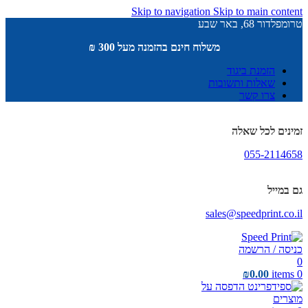
Skip to navigation
Skip to main content
טרומפלדור 68, באר שבע
משלוח חינם בהזמנה מעל 300 ₪
הזמנת ביגוד
שאלות ותשובות
צרו קשר
זמינים לכל שאלה
055-2114658
גם במייל
sales@speedprint.co.il
כניסה / הרשמה
0
₪
0.00
items
0