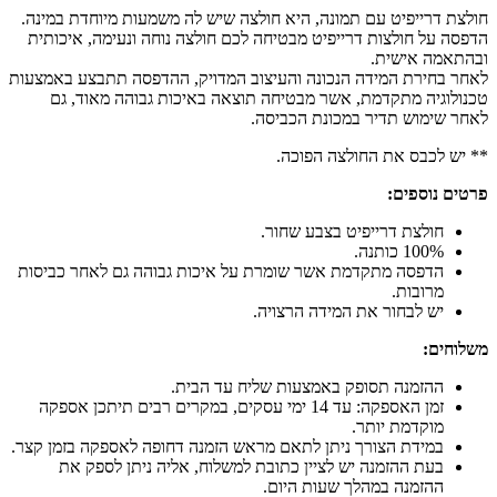
חולצת דרייפיט עם תמונה, היא חולצה שיש לה משמעות מיוחדת במינה.
הדפסה על חולצות דרייפיט מבטיחה לכם חולצה נוחה ונעימה, איכותית
ובהתאמה אישית.
לאחר בחירת המידה הנכונה והעיצוב המדויק, ההדפסה תתבצע באמצעות
טכנולוגיה מתקדמת, אשר מבטיחה תוצאה באיכות גבוהה מאוד, גם
לאחר שימוש תדיר במכונת הכביסה.
** יש לכבס את החולצה הפוכה.
פרטים נוספים:
חולצת דרייפיט בצבע שחור.
100% כותנה.
הדפסה מתקדמת אשר שומרת על איכות גבוהה גם לאחר כביסות
מרובות.
יש לבחור את המידה הרצויה.
משלוחים:
ההזמנה תסופק באמצעות שליח עד הבית.
זמן האספקה: עד 14 ימי עסקים, במקרים רבים תיתכן אספקה
מוקדמת יותר.
במידת הצורך ניתן לתאם מראש הזמנה דחופה לאספקה בזמן קצר.
בעת ההזמנה יש לציין כתובת למשלוח, אליה ניתן לספק את
ההזמנה במהלך שעות היום.