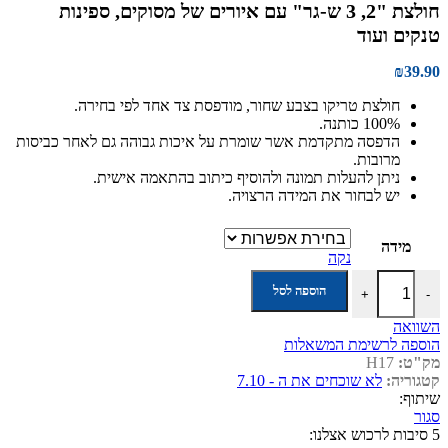
חולצת "2, 3 ש-גר" עם איורים של מסוקים, ספינות
טנקים ועוד
₪
39.90
חולצת טריקו בצבע שחור, מודפסת צד אחד לפי בחירה.
100% כותנה.
הדפסה מתקדמת אשר שומרת על איכות גבוהה גם לאחר כביסות
מרובות.
ניתן להעלות תמונה ולהוסיף כיתוב בהתאמה אישית.
יש לבחור את המידה הרצויה.
מידה
נקה
כמות של חולצת "2, 3 ש-גר" עם איורים של מסוקים, ספינות טנקים ועוד
הוספה לסל
+
-
השוואה
הוספה לרשימת המשאלות
מק"ט:
H17
קטגוריה:
לא שוכחים את ה - 7.10
שיתוף:
סגור
5 סיבות לרכוש אצלנו: