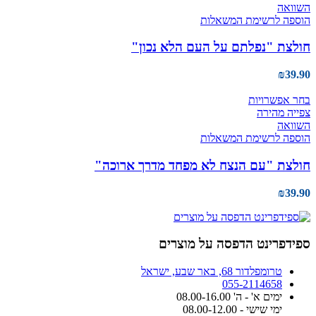
יש
השוואה
מספר
הוספה לרשימת המשאלות
סוגים.
ניתן
חולצת "נפלתם על העם הלא נכון"
לבחור
את
₪
39.90
האפשרויות
בעמוד
למוצר
בחר אפשרויות
המוצר
זה
צפייה מהירה
יש
השוואה
מספר
הוספה לרשימת המשאלות
סוגים.
ניתן
חולצת "עם הנצח לא מפחד מדרך ארוכה"
לבחור
את
₪
39.90
האפשרויות
בעמוד
המוצר
ספידפרינט הדפסה על מוצרים
טרומפלדור 68, באר שבע, ישראל
055-2114658
ימים א' - ה' 08.00-16.00
ימי שישי - 08.00-12.00