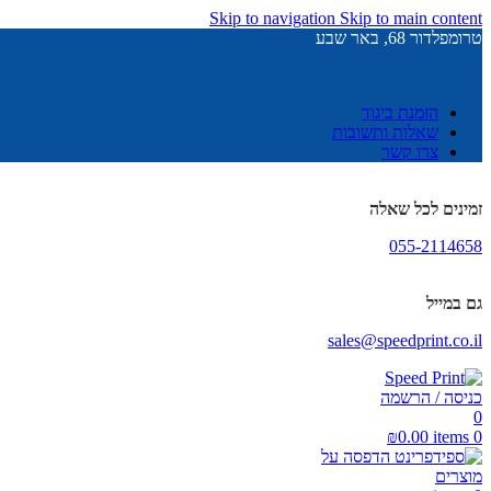
Skip to navigation
Skip to main content
טרומפלדור 68, באר שבע
הזמנת ביגוד
שאלות ותשובות
צרו קשר
זמינים לכל שאלה
055-2114658
גם במייל
sales@speedprint.co.il
כניסה / הרשמה
0
₪
0.00
items
0