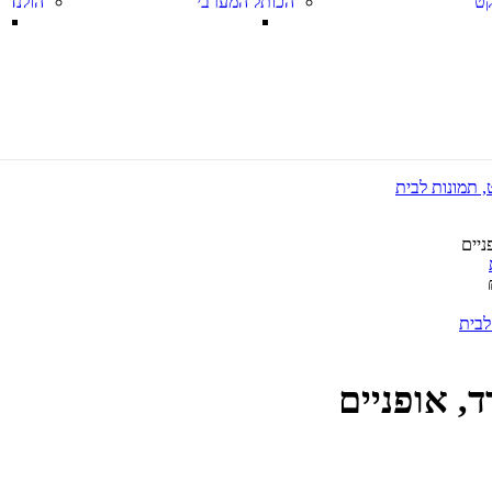
ט
הכותל המערבי
הולנד
ניים
ד, אופניים