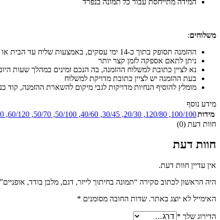
המידה מתייחסת עבור כל תמונה בנפרד
משלוחים
:
ההזמנה תסופק בתוך כ-14 ימי עסקים, באמצעות שליח עד הבית או עד לבית העסק
ניתן לתאם אספקה לזמן קצר יותר
נא לציין כתובת למשלוח ההזמנה, בה הנכם זמינים במהלך שעות היום
בעת ההזמנה יש לציין כתובת מדויקת למשלוח
מומלץ להוסיף הנחיות מדויקות לגבי מיקום להשארת ההזמנה, קוד כניסה
מידע נוסף
מידות
100/100
,
120/80
,
20/30
,
30/45
,
40/60
,
50/100
,
50/70
,
60/120
,
40
חוות דעת (0)
חוות דעת
אין עדיין חוות דעת.
היה הראשון לכתוב סקירה “תמונה בחיתוך לייזר, דגם, מלבן בודד, אופניים”
האימייל לא יוצג באתר.
שדות החובה מסומנים
*
הדירוג שלך
*