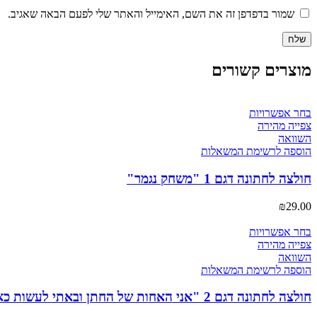
שמור בדפדפן זה את השם, האימייל והאתר שלי לפעם הבאה שאגיב.
מוצרים קשורים
למוצר
בחר אפשרויות
זה
צפייה מהירה
יש
השוואה
מספר
הוספה לרשימת המשאלות
סוגים.
ניתן
חולצה לחתונה דגם 1 "משחק נגמר"
לבחור
את
₪
29.00
האפשרויות
בעמוד
למוצר
בחר אפשרויות
המוצר
זה
צפייה מהירה
יש
השוואה
מספר
הוספה לרשימת המשאלות
סוגים.
ניתן
חולצה לחתונה דגם 2 "אני האחות של החתן ובאתי לעשות כאן בלאגן"
לבחור