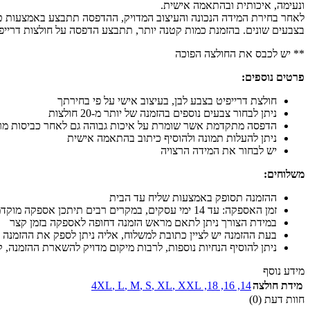
ונעימה, איכותית ובהתאמה אישית.
בצבעים שונים. בהזמנת כמות קטנה יותר, תתבצע הדפסה על חולצות דרייפי
** יש לכבס את החולצה הפוכה
פרטים נוספים:
חולצת דרייפיט בצבע לבן, בעיצוב אישי על פי בחירתך
ניתן לבחור צבעים נוספים בהזמנה של יותר מ-20 חולצות
הדפסה מתקדמת אשר שומרת על איכות גבוהה גם לאחר כביסות מר
ניתן להעלות תמונה ולהוסיף כיתוב בהתאמה אישית
יש לבחור את המידה הרצויה
משלוחים:
ההזמנה תסופק באמצעות שליח עד הבית
זמן האספקה: עד 14 ימי עסקים, במקרים רבים תיתכן אספקה מוקדמת יותר
במידת הצורך ניתן לתאם מראש הזמנה דחופה לאספקה בזמן קצר
בעת ההזמנה יש לציין כתובת למשלוח, אליה ניתן לספק את ההזמנה 
ניתן להוסיף הנחיות נוספות, לרבות מיקום מדויק להשארת ההזמנה, קו
מידע נוסף
מידת חולצה
14
,
16
,
18
,
XXL
,
XL
,
S
,
M
,
L
,
4XL
חוות דעת (0)