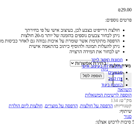
₪
29.00
הכותל המערבי
פרטים נוספים:
חולצת דרייפיט בצבע לבן, בעיצוב אישי על פי בחירתך
הולנד
ניתן לבחור צבעים נוספים בהזמנה של יותר מ-20 חולצות
הדפסה מתקדמת אשר שומרת על איכות גבוהה גם לאחר כביסות מר
ניתן להעלות תמונה ולהוסיף כיתוב בהתאמה אישית
ניו יורק
יש לבחור את המידה הרצויה
תמונות חיתוך לייזר
שלט לדלת בעיצוב אישי
מידת חולצה
נקה
מבצעים
כמות של חולצה לסבא שלי יש "יום הולדת 60 שמח"
הוספה לסל
צרו קשר
+
-
הזמנת ביגוד
השוואה
הוספה לרשימת המשאלות
מק"ט:
134
קטגוריות:
הדפסה על חולצות
,
הדפסה על מוצרים
,
חולצות ליום הולדת
שיתוף:
סגור
ות לרכוש אצלנו: