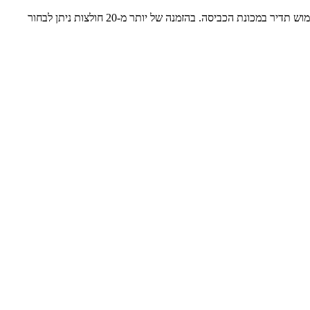
לאחר בחירת המידה הנכונה והעיצוב המדויק, ההדפסה תתבצע באמצעות טכנולוגיה מתקדמת, אשר מבטיחה תוצאה באיכות גבוהה מאוד, גם לאחר שימוש תדיר במכונת הכביסה. בהזמנה של יותר מ-20 חולצות ניתן לבחור