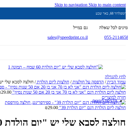
Skip to navigation
Skip to main content
בוצרים עם חריטה
רומפלדור 68, באר שבע
מינים לכל שאלה
גם במייל
כובעים ממותגים
sales@speedprint.co.il
055-211465
הדפסה על סינרים
לא שוכחים את ה-7.10.23
אין לי ארץ אחרת
לחץ להגדלה
עמוד הבית
/
הדפסה על חולצות
/
חולצות ליום הולדת
/
חולצה לסבא שלי יש "יום
מעמד נרות
חולצה ליום הולדת דגם "אני לא בן 70 אני בן 20 אם 50 שנות נסיון"
29.00
₪
חזרה למוצרים
הדפסת תמונות
חולצה ליום הולדת דגם "יום הולדת 39"
29.00
₪
נופים
חולצה לסבא שלי יש "יום הולדת 60 שמח"
אבסטרקט